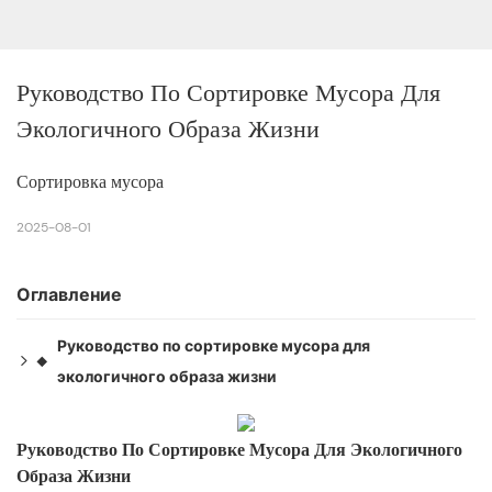
Руководство По Сортировке Мусора Для 
Экологичного Образа Жизни
Сортировка мусора
2025-08-01
Оглавление
Руководство по сортировке мусора для
◆
экологичного образа жизни
Руководство по экологичной сортировке мусора
◆
01 - Руководство по сортировке мусора
◆
Руководство По Сортировке Мусора Для Экологичного
02 - Руководство по классификации на основе
Образа Жизни
◆