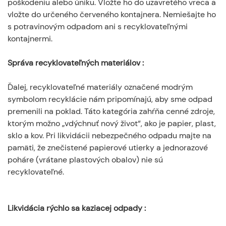
poškodeniu alebo úniku. Vložte ho do uzavretého vreca a
vložte do určeného červeného kontajnera. Nemiešajte ho
s potravinovým odpadom ani s recyklovateľnými
kontajnermi.
Správa recyklovateľných materiálov
:
Ďalej, recyklovateľné materiály označené modrým
symbolom recyklácie nám pripomínajú, aby sme odpad
premenili na poklad. Táto kategória zahŕňa cenné zdroje,
ktorým možno „vdýchnuť nový život“, ako je papier, plast,
sklo a kov. Pri likvidácii nebezpečného odpadu majte na
pamäti, že znečistené papierové utierky a jednorazové
poháre (vrátane plastových obalov) nie sú
recyklovateľné.
Likvidácia rýchlo sa kaziacej odpady
: