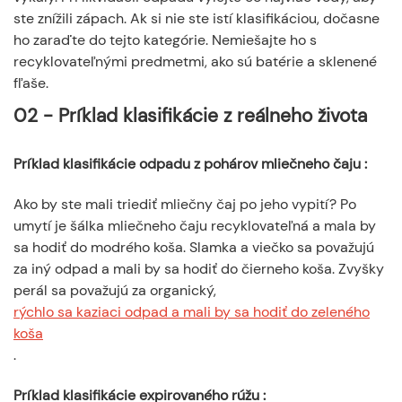
ste znížili zápach. Ak si nie ste istí klasifikáciou, dočasne
ho zaraďte do tejto kategórie. Nemiešajte ho s
recyklovateľnými predmetmi, ako sú batérie a sklenené
fľaše.
02 - Príklad klasifikácie z reálneho života
Príklad klasifikácie odpadu z pohárov mliečneho čaju
:
Ako by ste mali triediť mliečny čaj po jeho vypití? Po
umytí je šálka mliečneho čaju recyklovateľná a mala by
sa hodiť do modrého koša. Slamka a viečko sa považujú
za iný odpad a mali by sa hodiť do čierneho koša. Zvyšky
perál sa považujú za organický,
rýchlo sa kaziaci odpad a mali by sa hodiť do zeleného
koša
.
Príklad klasifikácie expirovaného rúžu
: