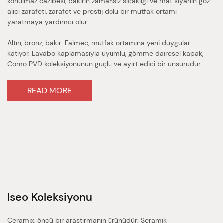
konulmaz cazibesi, bakırın zamansız sıcaklığı ve mat siyahın göz
alıcı zarafeti, zarafet ve prestij dolu bir mutfak ortamı
yaratmaya yardımcı olur.
Altın, bronz, bakır: Falmec, mutfak ortamına yeni duygular
katıyor. Lavabo kaplamasıyla uyumlu, gömme dairesel kapak,
Como PVD koleksiyonunun güçlü ve ayırt edici bir unsurudur.
READ MORE
Iseo
Koleksiyonu
Ceramix, öncü bir araştırmanın ürünüdür: Seramik