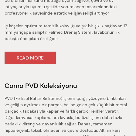
bu ürünler, her türlü mutfağa uyum sağlıyor, çevre ve ev
ihtiyaçlarıyla uyumlu şekilde yorumlanan tasarımlarındaki
profesyonellik sayesinde estetik ve işlevselliği artırıyor.
İç köşeler, optimum temizlik kolaylığı ve şık bir şıklık sağlayan 12
mm yarıçapa sahiptir. Falmec Drenaj Sistemi, lavabonun ilk
bakışta öne çıkan özelliğidir.
READ MORE
Como PVD
Koleksiyonu
PVD (Fiziksel Buhar Biriktirme) işlemi, çeliği, yüzeyine biriktirilen
ve çeliğin ayrılmaz bir parçası haline gelen çok küçük bir metal
parçacık tabakasıyla kaplar ve farklı çarpıcı renkler yaratır.
Diğer kimyasal kaplamalara kıyasla, bu özel işlem daha fazla
parlaklık, direnç ve dayanıklılık sağlar. Dahası, tamamen
hipoalerjenik, toksik olmayan ve çevre dostudur. Altının karşı