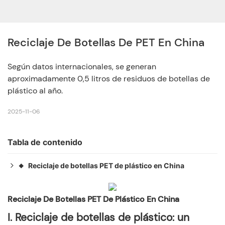
Reciclaje De Botellas De PET En China
Según datos internacionales, se generan
aproximadamente 0,5 litros de residuos de botellas de
plástico al año.
2025-11-06
Tabla de contenido
Reciclaje de botellas PET de plástico en China
◆
I. Reciclaje de botellas de plástico: un nuevo capítulo
◆
en la protección del medio ambiente
Reciclaje De Botellas PET De Plástico En China
1. La importancia del reciclaje de botellas de plástico
◆
I.
Reciclaje de botellas de plástico: un
2. La importancia y el impacto del reciclaje de botellas