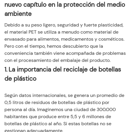
nuevo capítulo en la protección del medio
◆
de plástico
ambiente
3. Métodos de implementación específicos para el
◆
reciclaje de botellas de plástico
Debido a su peso ligero, seguridad y fuerte plasticidad,
4. El ciclo de reciclaje de botellas de plástico de China
el material PET se utiliza a menudo como material de
◆
envasado para alimentos, medicamentos y cosméticos.
Pero con el tiempo, hemos descubierto que la
conveniencia también viene acompañada de problemas
con el procesamiento del embalaje del producto.
1.
La importancia del reciclaje de botellas
de plástico
Según datos internacionales, se genera un promedio de
0,5 litros de residuos de botellas de plástico por
persona al día. Imaginemos una ciudad de 300.000
habitantes que produce entre 5,5 y 6 millones de
botellas de plástico al año. Si estas botellas no se
gestionan adecuadamente,