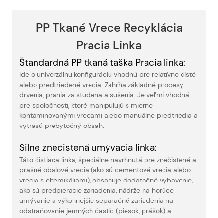
PP Tkané Vrece Recyklácia
Pracia Linka
Štandardná PP tkaná taška Pracia linka:
Ide o univerzálnu konfiguráciu vhodnú pre relatívne čisté
alebo predtriedené vrecia. Zahŕňa základné procesy
drvenia, prania za studena a sušenia. Je veľmi vhodná
pre spoločnosti, ktoré manipulujú s mierne
kontaminovanými vrecami alebo manuálne predtriedia a
vytrasú prebytočný obsah.
Silne znečistená umývacia linka:
Táto čistiaca linka, špeciálne navrhnutá pre znečistené a
prašné obalové vrecia (ako sú cementové vrecia alebo
vrecia s chemikáliami), obsahuje dodatočné vybavenie,
ako sú predpieracie zariadenia, nádrže na horúce
umývanie a výkonnejšie separačné zariadenia na
odstraňovanie jemných častíc (piesok, prášok) a