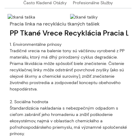
Často Kladené Otázky
Profesionálne Služby
Pracia linka na recykláciu tkaných tašiek
PP Tkané Vrece Recyklácia Pracia Li
1. Environmentálne prínosy
Tradičné vrecia na balenie tony sú väčšinou vyrobené z PP
materiálu, ktorý má dlhý prirodzený cyklus degradácie.
Priama likvidácia môže spôsobiť biele znečistenie. Čistenie
recyklačnej linky môže odstrániť povrchové zvyšky (ako sú
olejové škvrny a chemické suroviny), znížiť znečistenie
životného prostredia a zodpovedať konceptu obehového
hospodárstva.
2. Sociálna hodnota
Štandardizácia nakladania s nebezpečným odpadom s
cieľom zabrániť jeho hromadeniu a znížiť poškodenie
ekosystémov, najmä v oblastiach chemického a
poľnohospodárskeho priemyslu, má významné spoločenské
prínosy.