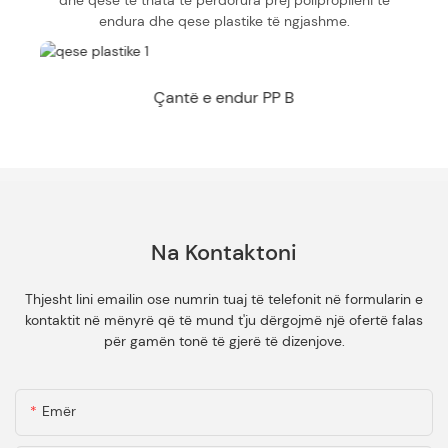
dhe qese të thata të përdorura prej polipropileni të
endura dhe qese plastike të ngjashme.
Çantë e endur PP B
Na Kontaktoni
Thjesht lini emailin ose numrin tuaj të telefonit në formularin e
kontaktit në mënyrë që të mund t'ju dërgojmë një ofertë falas
për gamën tonë të gjerë të dizenjove.
Emër