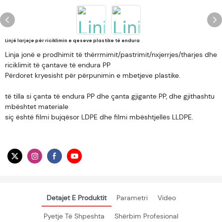
Linjë larjeje për riciklimin e qeseve plastike të endura
Linja jonë e prodhimit të thërrmimit/pastrimit/nxjerrjes/tharjes dhe
riciklimit të çantave të endura PP
Përdoret kryesisht për përpunimin e mbetjeve plastike.
të tilla si çanta të endura PP dhe çanta gjigante PP, dhe gjithashtu
mbështet materiale
siç është filmi bujqësor LDPE dhe filmi mbështjellës LLDPE.
Detajet E Produktit
Parametri
Video
Pyetje Të Shpeshta
Shërbim Profesional