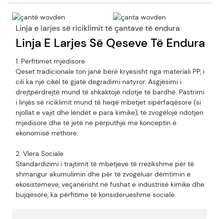
Linja e larjes së riciklimit të çantave të endura
Linja E Larjes Së Qeseve Të Endura P
1. Përfitimet mjedisore
Qeset tradicionale ton janë bërë kryesisht nga materiali PP, i
cili ka një cikël të gjatë degradimi natyror. Asgjësimi i
drejtpërdrejtë mund të shkaktojë ndotje të bardhë. Pastrimi
i linjës së riciklimit mund të heqë mbetjet sipërfaqësore (si
njollat ​​e vajit dhe lëndët e para kimike), të zvogëlojë ndotjen
mjedisore dhe të jetë në përputhje me konceptin e
ekonomisë rrethore.
2. Vlera Sociale
Standardizimi i trajtimit të mbetjeve të rrezikshme për të
shmangur akumulimin dhe për të zvogëluar dëmtimin e
ekosistemeve, veçanërisht në fushat e industrisë kimike dhe
bujqësore, ka përfitime të konsiderueshme sociale.