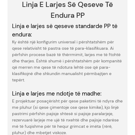
Linja E Larjes Së Qeseve Të
Endura PP
Linja e larjes së qeseve standarde PP të
endura:
Ky është një konfigurim universal i përshtatshëm për
qese relativisht të pastra ose të para-klasifikuara. Ai
përfshin procese bazë të thërrmimit, larjes me të ftohtë
dhe tharjes. Është shumë i përshtatshëm për kompanitë
që merren me qese të ndotura lehtë ose që para-
klasifikojnë dhe shkundin manualisht përmbajtjen e
tepërt.
Linja e larjes me ndotje të madhe:
E projektuar posaçërisht për qese paketimi të ndyra dhe
me pluhur (si qese çimentoje ose qese kimike), kjo linjë
pastrimi përfshin pajisje shtesë si pajisje paralarjeje,
rezervuarë larjeje me ujë të nxehtë dhe pajisje ndarëse
më të fuqishme për të hequr grimcat e imëta (rërë,
pluhur) dhe mbetjet viskoze.