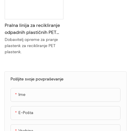
Pralna linija za recikliranje
odpadnih plastičnih PET
steklenic
Dobavitelj opreme za pranje
plastenk za recikliranje PET
plastenk.
Pošljite svoje povpraševanje
Ime
E-Pošta
Vsebina