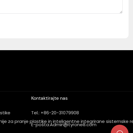
Kontaktirajte nas
astike
Tel.: +86-20-31079908
je za pranje plastike in inteligentne integrirane sistemske re
E-pošta:
Admin@tyrone8.com