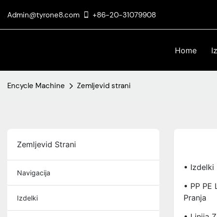
Admin@tyrone8.com
+86-20-31079908
Home
I
Encycle Machine
Zemljevid strani
Zemljevid Strani
• Izdelki
Navigacija
• PP PE L
Pranja
Izdelki
• Linija 