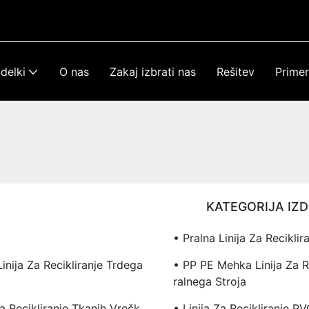
zdelki
O nas
Zakaj izbrati nas
Rešitev
Primer
KATEGORIJA IZ
• Pralna Linija Za Reciklir
inija Za Recikliranje Trdega
• PP PE Mehka Linija Za Re
Ralnega Stroja
Za Recikliranje Tkanih Vrečk
• Linija Za Recikliranje P