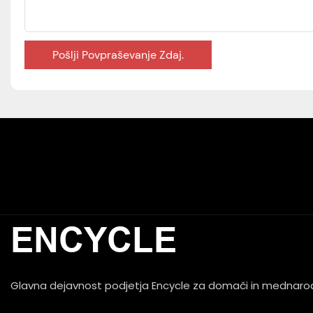
Pošlji Povpraševanje Zdaj.
ENCYCLE
Glavna dejavnost podjetja Encycle za domači in mednarodni t