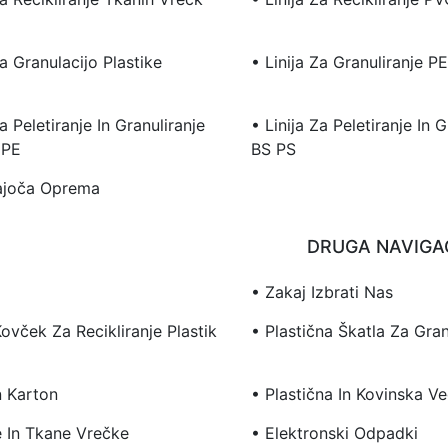
Za Granulacijo Plastike
• Linija Za Granuliranje P
Za Peletiranje In Granuliranje
• Linija Za Peletiranje In 
DPE
BS PS
ajoča Oprema
DRUGA NAVIGA
• Zakaj Izbrati Nas
Kovček Za Recikliranje Plastik
• Plastična Škatla Za Gran
n Karton
• Plastična In Kovinska V
e In Tkane Vrečke
• Elektronski Odpadki