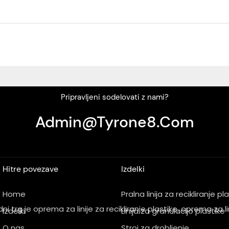
Pripravljeni sodelovati z nami?
Admin@tyrone8.com
Hitre povezave
Izdelki
Home
Pralna linija za recikliranje pl
rg je oprema za linije za recikliranje plastike, oprema za lini
Izdelki
Linija za granulacijo plastike
O nas
Stroj za drobljenje