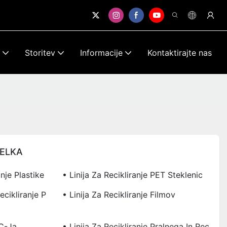
Storitev
Informacije
Kontaktirajte nas
DELKA
anje Plastike
• Linija Za Recikliranje PET Steklenic
cikliranje P
• Linija Za Recikliranje Filmov
VC-Ja
• Linija Za Recikliranje Pralnega In Rec