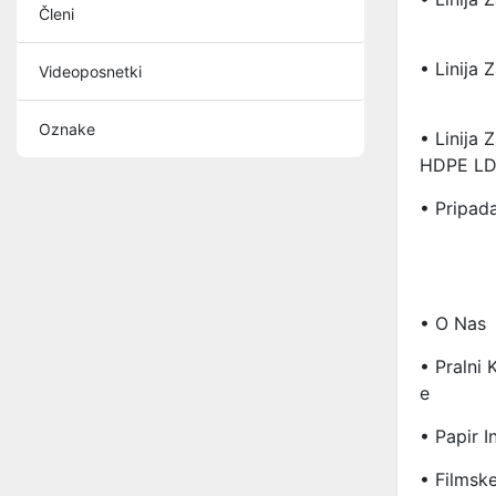
Členi
• Linija 
Videoposnetki
Oznake
• Linija 
HDPE L
• Pripad
• O Nas
• Pralni 
E
• Papir I
• Filmsk