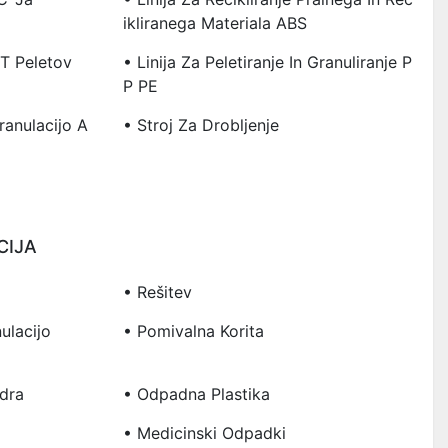
Ikliranega Materiala ABS
ET Peletov
• Linija Za Peletiranje In Granuliranje P
P PE
Granulacijo A
• Stroj Za Drobljenje
CIJA
• Rešitev
ulacijo
• Pomivalna Korita
edra
• Odpadna Plastika
• Medicinski Odpadki