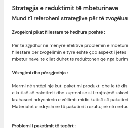
Strategjia e reduktimit të mbeturinave
Mund t'i referoheni strategjive për të zvogëlu
Zvogëloni pikat fillestare të hedhura poshtë
:
Për të zgjidhur në mënyrë efektive problemin e mbeturin
fillestare për zvogëlimin e tyre është çdo aspekt i jetë
mbeturinave, të cilat duhet të reduktohen që nga burimi
Vëzhgimi dhe përzgjedhja
:
Merrni në shtëpi një kuti paketimi produkti dhe le të d
e kutisë së paketimit dhe kuptoni se si i trajtojmë zakon
krahasoni ndryshimin e vëllimit midis kutisë së paketim
Materialet e ndryshme të paketimit rezultojnë në meto
Problemi i paketimit të tepërt
: