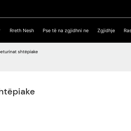
Rreth Nesh
Pse të na zgjidhni ne
Zgjidhje
Ras
beturinat shtëpiake
Shtëpiake