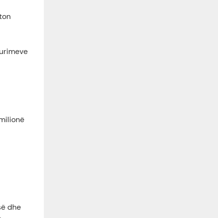
ton
burimeve
milionë
së dhe