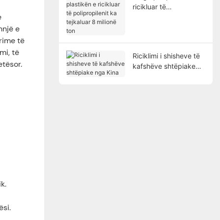
ricikluar të
e
polipropilenit ka
tejkaluar 8 milionë ton
hnjë e
rime të
mi, të
Riciklimi i shisheve të
etësor.
kafshëve shtëpiake
nga Kina
k.
ësi.