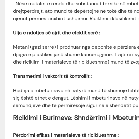
Nëse metalet e rënda dhe substancat toksike në mbeturi
drejtpërdrejt, ato mund të depërtojnë në tokë dhe të nd
njeriut përmes zinxhirit ushqimor. Riciklimi i klasifikimit
Ulja e ndotjes së ajrit dhe efektit serë
:
Metani (gazi serrë) i prodhuar nga deponitë e përziera ës
djegia e plastikës janë shumë kancerogjene. Trajtimi i s
dhe riciklimi i materialeve të riciklueshme) mund të 
Transmetimi i vektorit të kontrollit
:
Hedhja e mbeturinave në natyrë mund të shumojë lehtës
siç është ethet e dengut. Lëshimi i mbeturinave në nat
sëmundjeve dhe të përmirësojë sigurinë e shëndetit pub
Riciklimi i Burimeve: Shndërrimi i Mbetur
Përdorimi efikas i materialeve të riciklueshme
: