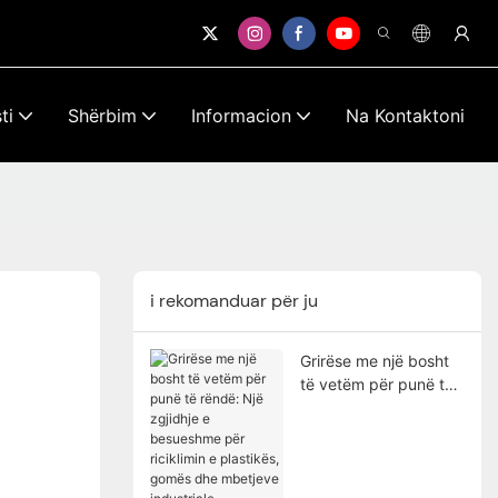
ti
Shërbim
Informacion
Na Kontaktoni
i rekomanduar për ju
Grirëse me një bosht
të vetëm për punë të
rëndë: Një zgjidhje e
besueshme për
riciklimin e plastikës,
gomës dhe mbetjeve