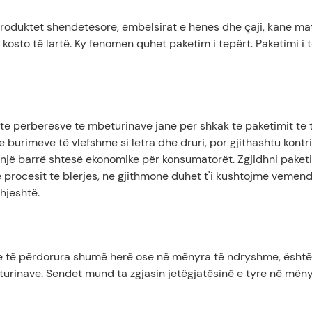
produktet shëndetësore, ëmbëlsirat e hënës dhe çaji, kanë ma
kosto të lartë. Ky fenomen quhet paketim i tepërt. Paketimi i t
ë përbërësve të mbeturinave janë për shkak të paketimit të 
burimeve të vlefshme si letra dhe druri, por gjithashtu kontr
he një barrë shtesë ekonomike për konsumatorët. Zgjidhni paket
 procesit të blerjes, ne gjithmonë duhet t'i kushtojmë vëmen
hjeshtë.
e të përdorura shumë herë ose në mënyra të ndryshme, është
urinave. Sendet mund ta zgjasin jetëgjatësinë e tyre në mëny