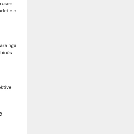
rrosen
ndetin e
uara nga
zhinës
ektive
e