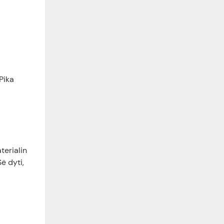
Pika
terialin
ë dyti,