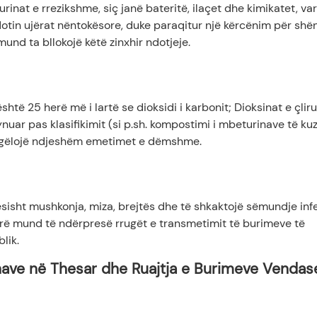
nat e rrezikshme, siç janë bateritë, ilaçet dhe kimikatet, va
otin ujërat nëntokësore, duke paraqitur një kërcënim për shë
 mund ta bllokojë këtë zinxhir ndotjeje.
htë 25 herë më i lartë se dioksidi i karbonit; Dioksinat e çlir
ynuar pas klasifikimit (si p.sh. kompostimi i mbeturinave të ku
zvogëlojë ndjeshëm emetimet e dëmshme.
isht mushkonja, miza, brejtës dhe të shkaktojë sëmundje inf
yrë mund të ndërpresë rrugët e transmetimit të burimeve të
lik.
inave në Thesar dhe Ruajtja e Burimeve Vendas