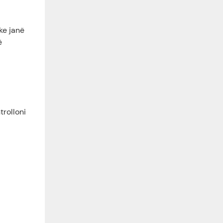
ke janë
ë
trolloni