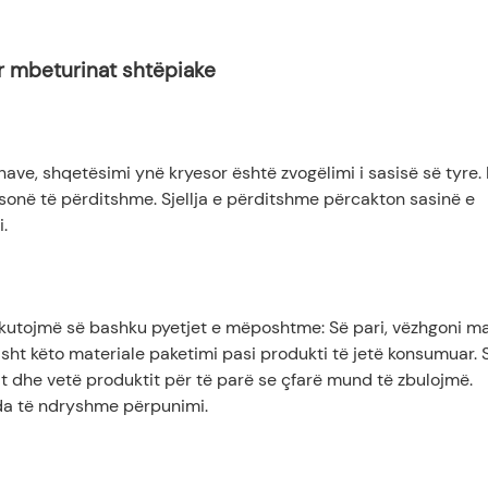
ar mbeturinat shtëpiake
ave, shqetësimi ynë kryesor është zvogëlimi i sasisë së tyre. 
s sonë të përditshme. Sjellja e përditshme përcakton sasinë e
.
iskutojmë së bashku pyetjet e mëposhtme: Së pari, vëzhgoni ma
isht këto materiale paketimi pasi produkti të jetë konsumuar. S
it dhe vetë produktit për të parë se çfarë mund të zbulojmë.
da të ndryshme përpunimi.