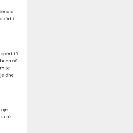
teriale
epërt i
tepërt të
ibuon në
im të
dje dhe
 një
ra të