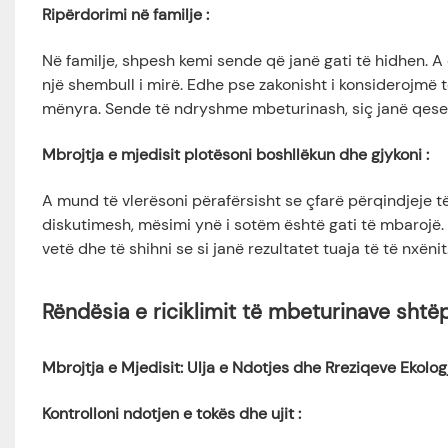
Ripërdorimi në familje
:
Në familje, shpesh kemi sende që janë gati të hidhen. A
një shembull i mirë. Edhe pse zakonisht i konsiderojmë
mënyra. Sende të ndryshme mbeturinash, siç janë qeset
Mbrojtja e mjedisit plotësoni boshllëkun dhe gjykoni
:
A mund të vlerësoni përafërsisht se çfarë përqindjeje 
diskutimesh, mësimi ynë i sotëm është gati të mbarojë. A
vetë dhe të shihni se si janë rezultatet tuaja të të nxëni
Rëndësia e riciklimit të mbeturinave shtë
Mbrojtja e Mjedisit: Ulja e Ndotjes dhe Rreziqeve Ekolog
Kontrolloni ndotjen e tokës dhe ujit
: