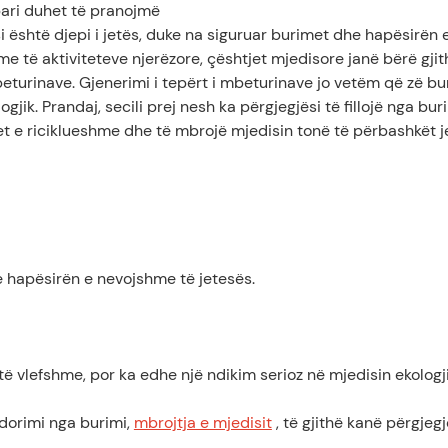
pari duhet të pranojmë
i është djepi i jetës, duke na siguruar burimet dhe hapësirën 
e të aktiviteteve njerëzore, çështjet mjedisore janë bërë gjit
beturinave. Gjenerimi i tepërt i mbeturinave jo vetëm që zë bu
jik. Prandaj, secili prej nesh ka përgjegjësi të fillojë nga buri
t e riciklueshme dhe të mbrojë mjedisin tonë të përbashkët j
he hapësirën e nevojshme të jetesës.
ë vlefshme, por ka edhe një ndikim serioz në mjedisin ekologji
dorimi nga burimi,
mbrojtja e mjedisit
, të gjithë kanë përgjegj