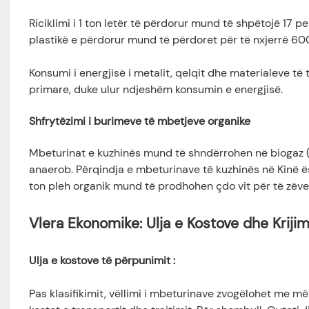
Riciklimi i 1 ton letër të përdorur mund të shpëtojë 17
plastikë e përdorur mund të përdoret për të nxjerrë 600
Konsumi i energjisë i metalit, qelqit dhe materialeve të 
primare, duke ulur ndjeshëm konsumin e energjisë.
Shfrytëzimi i burimeve të mbetjeve organike
Mbeturinat e kuzhinës mund të shndërrohen në biogaz (
anaerob. Përqindja e mbeturinave të kuzhinës në Kinë 
ton pleh organik mund të prodhohen çdo vit për të zëve
Vlera Ekonomike: Ulja e Kostove dhe Krijim
Ulja e kostove të përpunimit
:
Pas klasifikimit, vëllimi i mbeturinave zvogëlohet me 