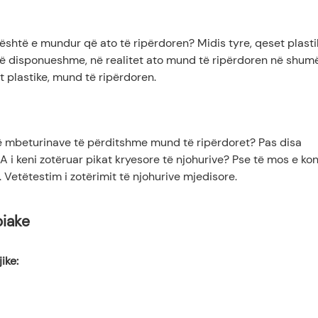
 është e mundur që ato të ripërdoren? Midis tyre, qeset plasti
 të disponueshme, në realitet ato mund të ripërdoren në shum
 plastike, mund të ripërdoren.
të mbeturinave të përditshme mund të ripërdoret? Pas disa
 i keni zotëruar pikat kryesore të njohurive? Pse të mos e kon
t. Vetëtestim i zotërimit të njohurive mjedisore.
piake
jike
: