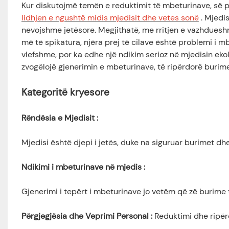
Kur diskutojmë temën e reduktimit të mbeturinave, së 
lidhjen e ngushtë midis mjedisit dhe vetes sonë
. Mjedis
nevojshme jetësore. Megjithatë, me rritjen e vazhdueshm
më të spikatura, njëra prej të cilave është problemi i m
vlefshme, por ka edhe një ndikim serioz në mjedisin ekolog
zvogëlojë gjenerimin e mbeturinave, të ripërdorë burime
Kategoritë kryesore
Rëndësia e Mjedisit
:
Mjedisi është djepi i jetës, duke na siguruar burimet d
Ndikimi i mbeturinave në mjedis
:
Gjenerimi i tepërt i mbeturinave jo vetëm që zë burime t
Përgjegjësia dhe Veprimi Personal
:
Reduktimi dhe ripër