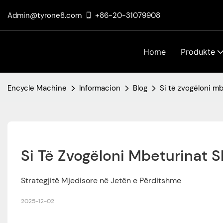
Admin@tyrone8.com
+86-20-31079908
Home
Produkte
Encycle Machine
Informacion
Blog
Si të zvogëloni m
Si Të Zvogëloni Mbeturinat 
Strategjitë Mjedisore në Jetën e Përditshme
2025-12-02