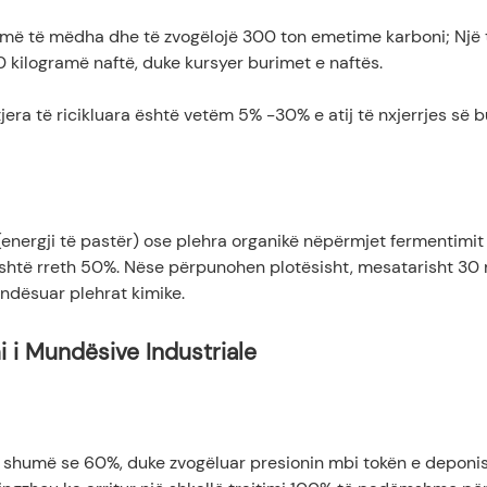
 pemë të mëdha dhe të zvogëlojë 300 ton emetime karboni; Një 
 kilogramë naftë, duke kursyer burimet e naftës.
tjera të ricikluara është vetëm 5% -30% e atij të nxjerrjes së 
energji të pastër) ose plehra organikë nëpërmjet fermentimit
është rreth 50%. Nëse përpunohen plotësisht, mesatarisht 30 
ndësuar plehrat kimike.
i i Mundësive Industriale
më shumë se 60%, duke zvogëluar presionin mbi tokën e deponi