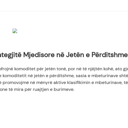
re në Jetën e Përditshme
ategjitë Mjedisore në Jetën e Përditshme
esar dhe Ruajtja e Burimeve Vendase
ve Industriale
frojnë komoditet për jetën tonë, por në të njëjtën kohë, ato g
 komoditetit në jetën e përditshme, sasia e mbeturinave sht
 të promovojmë në mënyrë aktive klasifikimin e mbeturinave, të
one të mira për ruajtjen e burimeve.