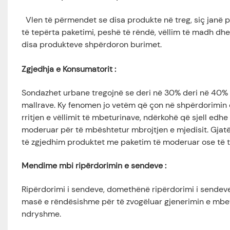
Vlen të përmendet se disa produkte në treg, siç janë 
të tepërta paketimi, peshë të rëndë, vëllim të madh dhe 
disa produkteve shpërdoron burimet.
Zgjedhja e Konsumatorit
:
Sondazhet urbane tregojnë se deri në 30% deri në 40% t
mallrave. Ky fenomen jo vetëm që çon në shpërdorimin e 
rritjen e vëllimit të mbeturinave, ndërkohë që sjell ed
moderuar për të mbështetur mbrojtjen e mjedisit. Gjatë
të zgjedhim produktet me paketim të moderuar ose të t
Mendime mbi ripërdorimin e sendeve
:
Ripërdorimi i sendeve, domethënë ripërdorimi i sendev
masë e rëndësishme për të zvogëluar gjenerimin e mbet
ndryshme.