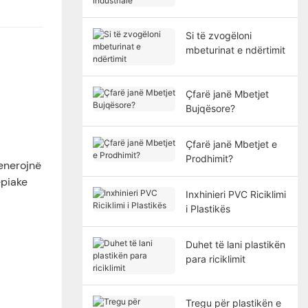
industriale
Si të zvogëloni
mbeturinat e ndërtimit
Çfarë janë Mbetjet
Bujqësore?
Çfarë janë Mbetjet e
Prodhimit?
jenerojnë
ëpiake
Inxhinieri PVC Riciklimi
i Plastikës
Duhet të lani plastikën
para riciklimit
Tregu për plastikën e