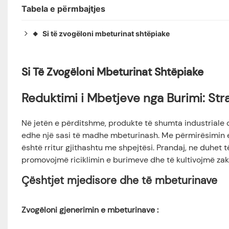
Tabela e përmbajtjes
Si të zvogëloni mbeturinat shtëpiake
◆
Reduktimi i Mbetjeve nga Burimi: Strategjitë Mjediso
◆
Çështjet mjedisore dhe të mbeturinave
◆
Si Të Zvogëloni Mbeturinat Shtëpiake
Strategjia e reduktimit të mbeturinave
◆
Rëndësia e riciklimit të mbeturinave shtëpiake
◆
Reduktimi i Mbetjeve nga Burimi: Str
Riciklimi i Burimeve: Shndërrimi i Mbeturinave në Th
◆
Vlera Ekonomike: Ulja e Kostove dhe Krijimi i Mundësi
◆
Në jetën e përditshme, produkte të shumta industriale o
edhe një sasi të madhe mbeturinash. Me përmirësimin e
është rritur gjithashtu me shpejtësi. Prandaj, ne duhet
promovojmë riciklimin e burimeve dhe të kultivojmë zak
Çështjet mjedisore dhe të mbeturinave
Zvogëloni gjenerimin e mbeturinave
: