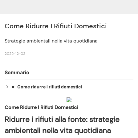
Come Ridurre I Rifiuti Domestici
Strategie ambientali nella vita quotidiana
2025-12-02
Sommario
Come ridurre i rifiuti domestici
◆
Ridurre i rifiuti alla fonte: strategie ambientali nella vita
◆
quotidiana
Come Ridurre I Rifiuti Domestici
Problemi ambientali e dei rifiuti
◆
Ridurre i rifiuti alla fonte: strategie
Strategia di riduzione dei rifiuti
◆
ambientali nella vita quotidiana
L'importanza del riciclo dei rifiuti domestici
◆