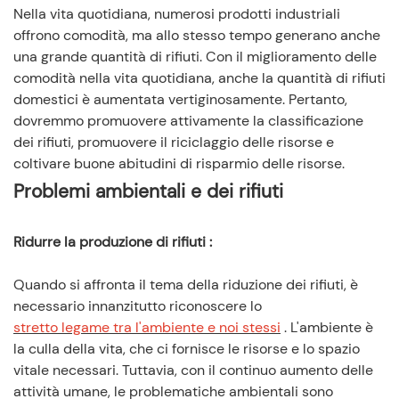
Riciclo delle risorse: trasformare i rifiuti in tesori e
Nella vita quotidiana, numerosi prodotti industriali
◆
salvare le risorse autoctone
offrono comodità, ma allo stesso tempo generano anche
Valore economico: riduzione dei costi e creazione di
una grande quantità di rifiuti. Con il miglioramento delle
◆
comodità nella vita quotidiana, anche la quantità di rifiuti
opportunità industriali
domestici è aumentata vertiginosamente. Pertanto,
dovremmo promuovere attivamente la classificazione
dei rifiuti, promuovere il riciclaggio delle risorse e
coltivare buone abitudini di risparmio delle risorse.
Problemi ambientali e dei rifiuti
Ridurre la produzione di rifiuti
:
Quando si affronta il tema della riduzione dei rifiuti, è
necessario innanzitutto riconoscere lo
stretto legame tra l'ambiente e noi stessi
. L'ambiente è
la culla della vita, che ci fornisce le risorse e lo spazio
vitale necessari. Tuttavia, con il continuo aumento delle
attività umane, le problematiche ambientali sono