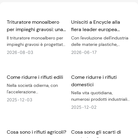
Trituratore monoalbero
Unisciti a Encycle alla
per impieghi gravosi: una
fiera leader europea
soluzione affidabile per il
sull'economia circolare
Il trituratore monoalbero per
Con l'evoluzione dell'industria
riciclaggio di plastica,
della plastica: AMI
impieghi gravosi è progettato
delle materie plastiche,
per la lavorazione efficiente di
coniugare alte prestazioni e
gomma e rifiuti industriali.
Compounding & Recycling
2026
08
03
2026
06
17
plastica, gomma e rifiuti
sostenibilità è diventato più
Expo 2026.
industriali. Grazie all'elevata
essenziale che mai. La
coppia, alle configurazioni
rinnovata edizione di AMI
Come ridurre i rifiuti edili
Come ridurre i rifiuti
flessibili del rotore, alle lame
Compounding & Recycling
reversibili e alla bassa
Expo tornerà alla Messe
domestici
Nella società odierna, con
manutenzione, offre una
Frankfurt, in Germania, il 23 e
l'accelerazione
Nella vita quotidiana,
soluzione affidabile per le
24 settembre 2026 per
dell'urbanizzazione, il settore
numerosi prodotti industriali
2025
12
03
moderne operazioni di
rispondere alle nuove
edile è in piena espansione,
offrono comodità, ma allo
2025
12
02
riciclaggio e la produzione
esigenze del settore.
ma ciò ha portato con sé
stesso tempo generano
sostenibile.
anche un problema sempre
anche una grande quantità di
più serio: il trattamento e lo
rifiuti. Con il miglioramento
smaltimento dei rifiuti edili. I
Cosa sono i rifiuti agricoli?
Cosa sono gli scarti di
delle comodità nella vita
rifiuti edili, in quanto