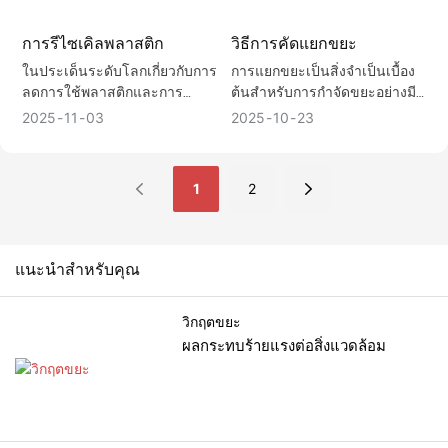
การเติบโตต่อปีสูงถึง 12% ซึ่งสูง
300,000 คน ผลิตขวดพลาสติก
พูดถึงความจำเป็น วิธีการที่ถูก
กว่าอัตราการเติบโตของ PP
5.5 ถึง 6 ล้านขวดต่อปี หากขวด
ต้อง และสถานการณ์พิเศษของ
การรีไซเคิลพลาสติก
วิธีการคัดแยกขยะ
บริสุทธิ์ที่ 3% อย่างมาก
พลาสติกเหล่านี้ไม่ได้รับการ
การทำความสะอาดก่อนการ
จัดการอย่างถูกต้อง พวกมันจะ
ในประเด็นระดับโลกเกี่ยวกับการ
การแยกขยะเป็นสิ่งจำเป็นเบื้อง
รีไซเคิลพลาสติกจากหลากหลาย
เป็นภัยคุกคามต่อสิ่งแวดล้อม
ลดการใช้พลาสติกและการ
ต้นสำหรับการกำจัดขยะอย่างมี
มุมมอง เพื่อช่วยให้ทุกคนเข้าใจ
อย่างร้ายแรง
พัฒนาอย่างยั่งยืน คำว่า
ประสิทธิภาพ แม้ว่ามาตรฐาน
ถึงความเชื่อมโยงสำคัญนี้ในการ
2025
11
03
2025
10
23
"รีไซเคิล" กลายเป็นคำที่มักถูกพูด
การจำแนกประเภทจะแตกต่าง
รีไซเคิล
ถึงบ่อยครั้ง อย่างไรก็ตาม
กันเล็กน้อยในแต่ละประเทศและ
เศรษฐกิจหมุนเวียนไม่ได้มีเพียง
ภูมิภาค
1
2
รูปแบบเดียว ตั้งแต่ขวด PET ไป
จนถึงเส้นใยสิ่งทอ ตั้งแต่การ
รีไซเคิลความบริสุทธิ์สูงจากขวด
หนึ่งไปยังอีกขวดหนึ่ง ไปจนถึง
แนะนำสำหรับคุณ
การใช้ประโยชน์ที่เสื่อมโทรม
จากขวดหนึ่งไปยังอีกขวดหนึ่ง
วิกฤตขยะ
ชะตากรรมของพลาสติกนั้น
ครอบคลุมทั้งระบบรีไซเคิลแบบ
ผลกระทบร้ายแรงต่อสิ่งแวดล้อม
วงจรปิดและแบบวงจรเปิด การ
เข้าใจความแตกต่างระหว่างสอง
สิ่งนี้คือกุญแจสำคัญในการ
ทำความเข้าใจระบบรีไซเคิล