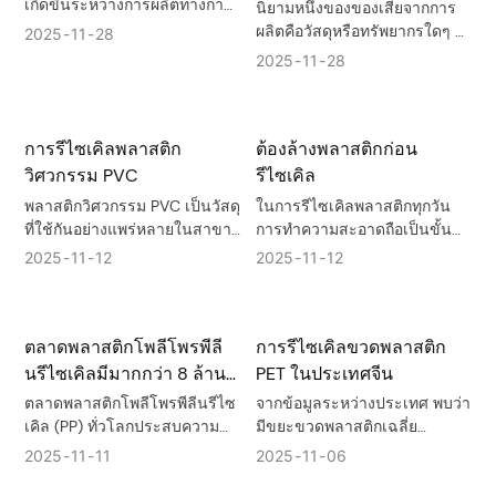
เกิดขึ้นระหว่างการผลิตทางการ
นิยามหนึ่งของของเสียจากการ
ปริมาณมหาศาลและกำลังเพิ่ม
เกษตร การแปรรูปผลผลิต
ผลิตคือวัสดุหรือทรัพยากรใดๆ ที่
2025
11
28
ขึ้นอย่างรวดเร็ว
ทางการเกษตร การเลี้ยงปศุสัตว์
ถูกทิ้งหรือไม่ได้ใช้งานใน
2025
11
28
และสัตว์ปีก และการใช้ชีวิต
กระบวนการผลิต ตัวอย่างของ
ประจำวันของผู้อยู่อาศัยใน
ของเสียจากการผลิต ได้แก่
ชนบท ขยะเหล่านี้ส่วนใหญ่
วัตถุดิบส่วนเกิน เศษวัสดุ
ประกอบด้วยฟางข้าว ปุ๋ยคอก
การรีไซเคิลพลาสติก
ต้องล้างพลาสติกก่อน
ผลิตภัณฑ์ที่แตกหักหรือมีตำหนิ
ปศุสัตว์และสัตว์ปีก ผลพลอยได้
และพลังงานหรือน้ำที่ใช้ใน
วิศวกรรม PVC
รีไซเคิล
จากการแปรรูปผลผลิตทางการ
กระบวนการผลิต
พลาสติกวิศวกรรม PVC เป็นวัสดุ
ในการรีไซเคิลพลาสติกทุกวัน
เกษตร และเศษฟิล์มจาก
ที่ใช้กันอย่างแพร่หลายในสาขา
การทำความสะอาดถือเป็นขั้น
การเกษตร การใช้ประโยชน์จาก
ต่างๆ เช่น การก่อสร้าง
ตอนสำคัญที่แทบจะขาดไม่ได้
2025
11
12
2025
11
12
ทรัพยากรเหล่านี้มีความสำคัญ
อิเล็กทรอนิกส์ และบรรจุภัณฑ์
ไม่ว่าจะเป็นการรีไซเคิลแบบ
อย่างยิ่งต่อการบรรเทาปัญหา
และได้รับความนิยมเนื่องจากมี
กระจายตัวในครัวเรือนหรือการ
การขาดแคลนทรัพยากร การ
ความทนทานต่อการกัดกร่อน
รีไซเคิลแบบรวมศูนย์ในสถาน
ปรับปรุงสภาพแวดล้อมในชนบท
ตลาดพลาสติกโพลีโพรพีลี
การรีไซเคิลขวดพลาสติก
ความเป็นฉนวน และความแข็ง
ประกอบการ พลาสติกที่ไม่ได้ล้าง
และการส่งเสริมการพัฒนาการ
แรงเชิงกลที่ยอดเยี่ยม
มักกลายเป็น "แหล่งมลพิษ" ใน
นรีไซเคิลมีมากกว่า 8 ล้าน
PET ในประเทศจีน
เกษตรอย่างยั่งยืน
ห่วงโซ่การรีไซเคิล ซึ่งอาจไม่
ตัน
ตลาดพลาสติกโพลีโพรพีลีนรีไซ
จากข้อมูลระหว่างประเทศ พบว่า
เพียงแต่สูญเสียคุณค่าในการ
เคิล (PP) ทั่วโลกประสบความ
มีขยะขวดพลาสติกเฉลี่ย
รีไซเคิลเท่านั้น แต่ยังส่งผลกระ
สำเร็จอย่างมาก โดยมีขนาด
ประมาณ 0.5 ลิตรต่อคนต่อวัน
2025
11
11
2025
11
06
ทบต่อคุณภาพของพลาสติก
ตลาดเกิน 8 ล้านตัน และมีอัตรา
ลองนึกภาพเมืองที่มีประชากร
รีไซเคิลอีกด้วย ต่อไปนี้ เราจะมา