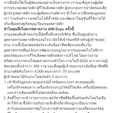
การยืนยันให้เป็นผู้จัดแสดงอย่างเป็นทางการ เราขอเชิญชวนผู้ผลิต
สารประกอบพลาสติก ผู้รีไซเคิลพลาสติก ผู้ประกอบการบำบัดของเสีย
ผู้แปรรูปพลาสติก และผู้ผลิตแบรนด์ต่างๆ ทั่วโลก มาเยี่ยมชมบูธของ
เรา ร่วมกันสำรวจเทคโนโลยีล้ำสมัย และพัฒนาโซลูชันที่ใช้งานได้
จริงเพื่อเศรษฐกิจหมุนเวียนของพลาสติก
ทำไมคุณถึงไม่ควรพลาดงาน AMI Expo ครั้งนี้
งานแสดงสินค้าสองวันนี้จัดขึ้นที่แฟรงก์เฟิร์ต ซึ่งเป็นศูนย์กลาง
อุตสาหกรรมพลาสติกของยุโรป เปิดให้เข้าชมฟรีสำหรับผู้เข้าชมทุก
ท่าน งานนี้เป็นแพลตฟอร์มระดับมืออาชีพเพียงแห่งเดียวใน
อุตสาหกรรมที่มุ่งเน้นการพัฒนาแบบบูรณาการของเทคโนโลยีการ
ผสมวัสดุและการรีไซเคิลพลาสติกหลังการบริโภค โดยรวบรวม
ทรัพยากรจากห่วงโซ่อุตสาหกรรมทั่วโลก งานในปี 2026 จะรวบรวมผู้
จัดแสดงชั้นนำกว่า 300 ราย และดึงดูดผู้เข้าชมงานระดับมืออาชีพที่มี
อำนาจตัดสินใจกว่า 4,000 คนจากกว่า 70 ประเทศ
ผู้เข้าชมจะได้รับประโยชน์หลัก 3 ประการ:
เข้าถึงข้อมูลและชมอุปกรณ์ล้ำสมัยครบวงจร ครอบคลุมทั้ง
เครื่องจักรผสมสาร เครื่องจักรแปรรูปวัสดุรีไซเคิล เครื่องมือทดสอบ
และสารเติมแต่งที่เป็นมิตรต่อสิ่งแวดล้อม
สิทธิ์ในการเข้าร่วมการประชุมวิชาชีพที่จัดขึ้นพร้อมกันโดยไม่เสีย
ค่าใช้จ่าย ซึ่งมีการอภิปรายเชิงลึกเกี่ยวกับกฎระเบียบการลด
คาร์บอนของสหภาพยุโรป ความท้าทายของความเสถียรของวัสดุ