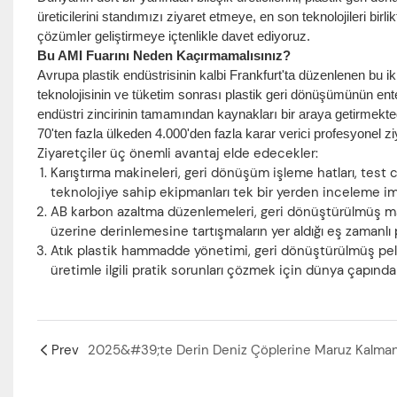
üreticilerini standımızı ziyaret etmeye, en son teknolojileri birl
çözümler geliştirmeye içtenlikle davet ediyoruz.
Bu AMI Fuarını Neden Kaçırmamalısınız?
Avrupa plastik endüstrisinin kalbi Frankfurt'ta düzenlenen bu i
teknolojisinin ve tüketim sonrası plastik geri dönüşümünün ent
endüstri zincirinin tamamından kaynakları bir araya getirmekted
70'ten fazla ülkeden 4.000'den fazla karar verici profesyonel ziy
Ziyaretçiler üç önemli avantaj elde edecekler:
Karıştırma makineleri, geri dönüşüm işleme hatları, test
teknolojiye sahip ekipmanları tek bir yerden inceleme im
AB karbon azaltma düzenlemeleri, geri dönüştürülmüş malze
üzerine derinlemesine tartışmaların yer aldığı eş zamanlı
Atık plastik hammadde yönetimi, geri dönüştürülmüş pele
üretimle ilgili pratik sorunları çözmek için dünya çapında
Prev