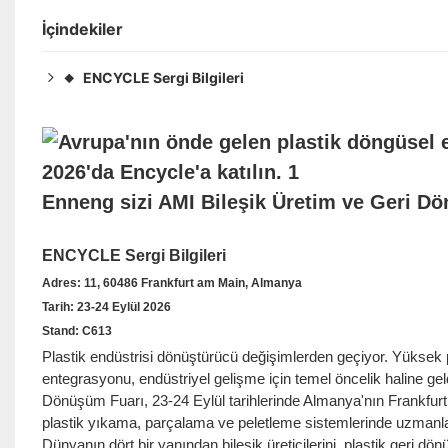
İçindekiler
ENCYCLE Sergi Bilgileri
◆
Adres: 11, 60486 Frankfurt am Main, Almanya
◆
Tarih: 23-24 Eylül 2026
◆
Stand: C613
◆
Enneng sizi AMI Bileşik Üretim ve Geri D
ENCYCLE Sergi Bilgileri
Adres: 11, 60486 Frankfurt am Main, Almanya
Tarih: 23-24 Eylül 2026
Stand: C613
Plastik endüstrisi dönüştürücü değişimlerden geçiyor. Yüksek p
entegrasyonu, endüstriyel gelişme için temel öncelik haline ge
Dönüşüm Fuarı, 23-24 Eylül tarihlerinde Almanya'nın Frankfurt
plastik yıkama, parçalama ve peletleme sistemlerinde uzmanlaş
Dünyanın dört bir yanından bileşik üreticilerini, plastik geri dönü