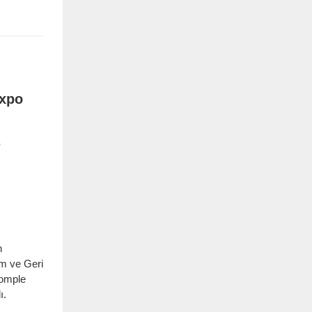
.
n
im ve Geri
komple
ı.