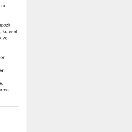
ilir
mpozit
, küresel
k ve
son
eri
e,
urma.