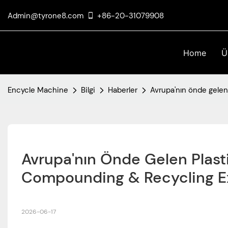
Admin@tyrone8.com
+86-20-31079908
Home
Ü
Encycle Machine
Bilgi
Haberler
Avrupa'nın önde gelen
Avrupa'nın Önde Gelen Plast
Compounding & Recycling Exp
2026-06-17