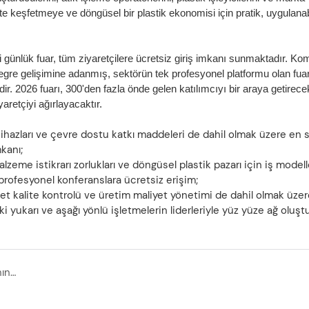
ikte keşfetmeye ve döngüsel bir plastik ekonomisi için pratik, uygulanab
ki günlük fuar, tüm ziyaretçilere ücretsiz giriş imkanı sunmaktadır. Ko
egre gelişimine adanmış, sektörün tek profesyonel platformu olan fuar
ir. 2026 fuarı, 300'den fazla önde gelen katılımcıyı bir araya getirece
aretçiyi ağırlayacaktır.
 cihazları ve çevre dostu katkı maddeleri de dahil olmak üzere en 
kanı;
me istikrarı zorlukları ve döngüsel plastik pazarı için iş modell
 profesyonel konferanslara ücretsiz erişim;
t kalite kontrolü ve üretim maliyet yönetimi de dahil olmak üzer
ki yukarı ve aşağı yönlü işletmelerin liderleriyle yüz yüze ağ oluşt
2025&#39;te Derin Deniz Çöplerine Maruz Kalmanın ve Plastik Kirliliğinin Derin Etkisi