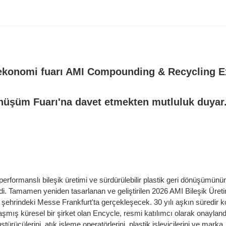
önüşüm Fuarı'na davet etmekten mutluluk duyar
erformanslı bileşik üretimi ve sürdürülebilir plastik geri dönüşümünü
ldi. Tamamen yeniden tasarlanan ve geliştirilen 2026 AMI Bileşik Üret
 şehrindeki Messe Frankfurt'ta gerçekleşecek. 30 yılı aşkın süredir 
mış küresel bir şirket olan Encycle, resmi katılımcı olarak onayland
ştürücülerini, atık işleme operatörlerini, plastik işleyicilerini ve marka