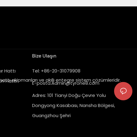
Bize Ulaşın
r Hattı
Tel: +86-20-31079908
hattı ekipmanları ve akıllı entegre sistem çözümleridir.
on Hattı
E-posta:
Admin@tyrone8.com
Adres: 101 Tianyi Doğu Çevre Yolu
Dongyong Kasabası, Nansha Bölgesi,
Guangzhou Şehri