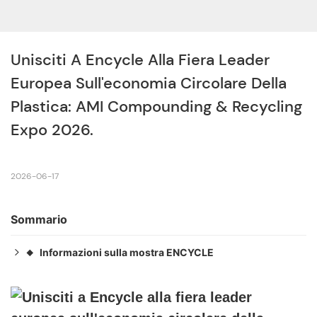
Unisciti A Encycle Alla Fiera Leader 
Europea Sull'economia Circolare Della 
Plastica: AMI Compounding & Recycling 
Expo 2026.
2026-06-17
Sommario
Informazioni sulla mostra ENCYCLE
◆
Indirizzo: 11, 60486 Francoforte sul Meno, Germania
◆
Data: 23-24 settembre 2026
◆
Stand: C613
◆