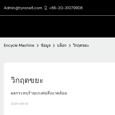
Admin@tyrone8.com
+86-20-31079908
Encycle Machine
ข้อมูล
บล็อก
วิกฤตขยะ
วิกฤตขยะ
ผลกระทบร้ายแรงต่อสิ่งแวดล้อม
2025-08-01