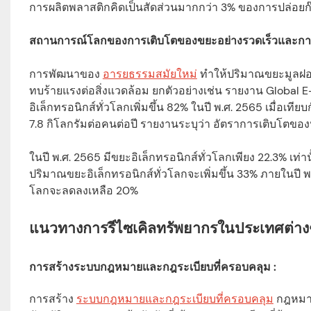
การผลิตพลาสติกคิดเป็นสัดส่วนมากกว่า 3% ของการปล่อยก๊า
สถานการณ์โลกของการเติบโตของขยะอย่างรวดเร็วและการจ
การพัฒนาของ
อารยธรรมสมัยใหม่
ทำให้ปริมาณขยะมูลฝอย 
ทบร้ายแรงต่อสิ่งแวดล้อม ยกตัวอย่างเช่น รายงาน Globa
อิเล็กทรอนิกส์ทั่วโลกเพิ่มขึ้น 82% ในปี พ.ศ. 2565 เมื่อเทีย
7.8 กิโลกรัมต่อคนต่อปี รายงานระบุว่า อัตราการเติบโตขอ
ในปี พ.ศ. 2565 มีขยะอิเล็กทรอนิกส์ทั่วโลกเพียง 22.3% เท่
ปริมาณขยะอิเล็กทรอนิกส์ทั่วโลกจะเพิ่มขึ้น 33% ภายในปี พ.
โลกจะลดลงเหลือ 20%
แนวทางการรีไซเคิลทรัพยากรในประเทศต่างๆ
การสร้างระบบกฎหมายและกฎระเบียบที่ครอบคลุม
:
การสร้าง
ระบบกฎหมายและกฎระเบียบที่ครอบคลุม
กฎหมาย