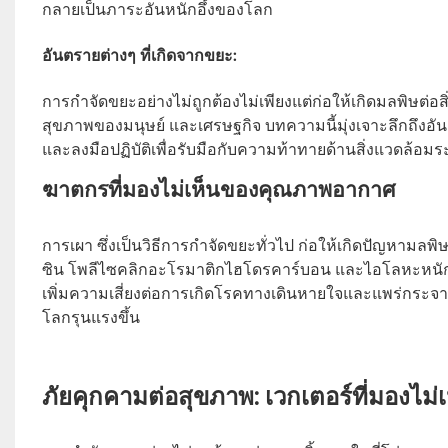
กลายเป็นภาระอันหนักอึ้งของโลก
อันตรายต่างๆ ที่เกิดจากขยะ
:
การกำจัดขยะอย่างไม่ถูกต้องไม่เพียงแต่ก่อให้เกิดมลพิษต่อส
สุขภาพของมนุษย์ และเศรษฐกิจ บทความนี้มุ่งเจาะลึกถึงอัน
และลงมือปฏิบัติเพื่อรับมือกับความท้าทายด้านสิ่งแวดล้อมระ
ฆาตกรที่มองไม่เห็นของคุณภาพอากาศ
การเผา ซึ่งเป็นวิธีการกำจัดขยะทั่วไป ก่อให้เกิดปัญหาม
ซิน โพลีไซคลิกอะโรมาติกไฮโดรคาร์บอน และไอโลหะหนัก จ
เพิ่มความเสี่ยงต่อการเกิดโรคทางเดินหายใจและแพร่กระจา
โลกรุนแรงขึ้น
ภัยคุกคามต่อสุขภาพ: เวกเตอร์ที่มองไม่เ