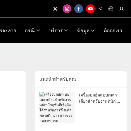
รละลาย
กรณี
บริการ
ข้อมูล
ติดต่อเรา
แนะนำสำหรับคุณ
เครื่องบดอัดแบบเพลา
เดี่ยวสำหรับงานหนัก:
โซลูชันที่เชื่อถือได้
สำหรับการรีไซเคิล
พลาสติก ยาง และขยะ
อุตสาหกรรม