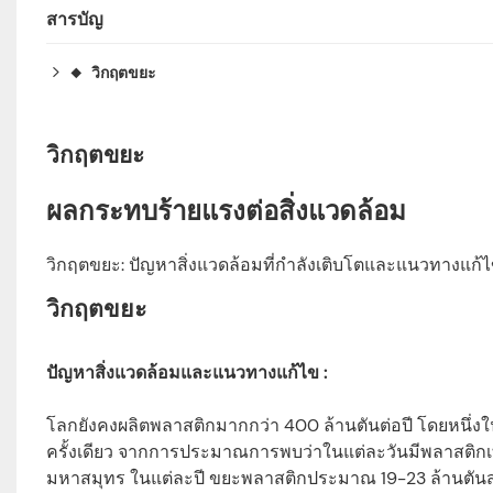
สารบัญ
วิกฤตขยะ
◆
ผลกระทบร้ายแรงต่อสิ่งแวดล้อม
◆
วิกฤตขยะ
◆
วิกฤตขยะ
แนวทางการรีไซเคิลทรัพยากรในประเทศต่างๆ ทั่วโลก
◆
วิกฤตขยะ: ปัจจัยแอบแฝงที่ทำให้เกิดการเสื่อมโทรมของสิ่
◆
ผลกระทบร้ายแรงต่อสิ่งแวดล้อม
ฆาตกรที่มองไม่เห็นของคุณภาพอากาศ
◆
ภัยคุกคามต่อสุขภาพ: เวกเตอร์ที่มองไม่เห็น
◆
วิกฤตขยะ: ปัญหาสิ่งแวดล้อมที่กำลังเติบโตและแนวทางแก้
ขยะทรัพยากร: ความท้าทายด้านความยั่งยืน
◆
วิกฤตขยะ
ภาระทางเศรษฐกิจ: แรงกดดันที่มองไม่เห็น
◆
ปัญหาสิ่งแวดล้อมและแนวทางแก้ไข
:
โลกยังคงผลิตพลาสติกมากกว่า 400 ล้านตันต่อปี โดยหนึ่
ครั้งเดียว จากการประมาณการพบว่าในแต่ละวันมีพลาสติกเท
มหาสมุทร ในแต่ละปี ขยะพลาสติกประมาณ 19-23 ล้านตันสร้