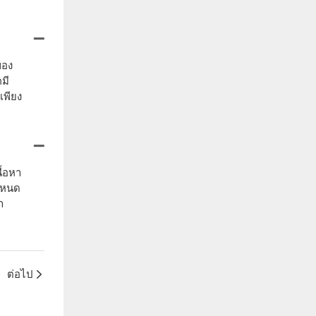
ของ
มี
เพียง
ื้อหา
ำหนด
า
ต่อไป