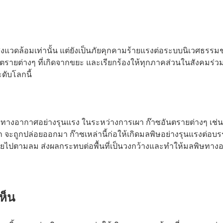
ิ่งแวดล้อมเท่านั้น แต่ยังเป็นภัยคุกคามร้ายแรงต่อระบบนิเวศธรรม
ตรายต่างๆ ที่เกิดจากขยะ และเรียกร้องให้ทุกภาคส่วนในสังคมร่วม
ดับโลกนี้
ลพิษทางอากาศอย่างรุนแรง ในระหว่างการเผา ก๊าซอันตรายต่างๆ เช่
ะถูกปล่อยออกมา ก๊าซเหล่านี้ก่อให้เกิดมลพิษอย่างรุนแรงต่อบ
ยไปตามลม ส่งผลกระทบต่อพื้นที่เป็นวงกว้างและทำให้มลพิษทางอ
ห็น