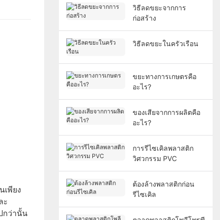
วิธีลดขยะจากการ
ก่อสร้าง
วิธีลดขยะในครัวเรือน
ขยะทางการเกษตรคือ
อะไร?
ของเสียจากการผลิตคือ
อะไร?
การรีไซเคิลพลาสติก
วิศวกรรม PVC
ต้องล้างพลาสติกก่อน
นเพียง
รีไซเคิล
และ
กว่านั้น
ตลาดพลาสติกโพลีโพรพี