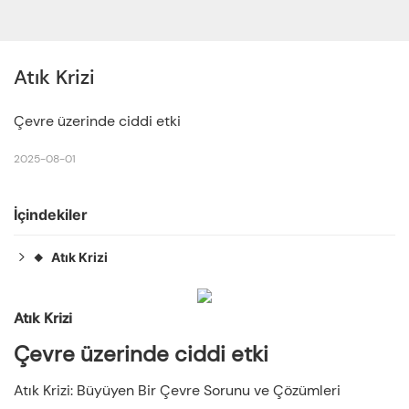
Atık Krizi
Çevre üzerinde ciddi etki
2025-08-01
İçindekiler
Atık Krizi
◆
Çevre üzerinde ciddi etki
◆
Atık Krizi
◆
Atık Krizi
Dünya Çapındaki Ülkelerde Kaynak Geri Dönüşüm
Çevre üzerinde ciddi etki
◆
Uygulamaları
Çöp Krizi: Çevresel Bozulmanın Gizli Nedeni
◆
Atık Krizi: Büyüyen Bir Çevre Sorunu ve Çözümleri