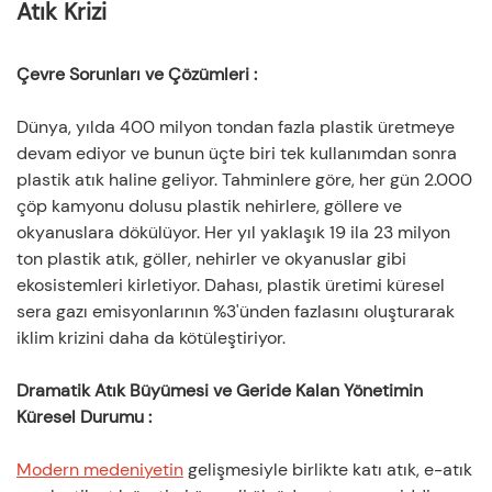
Hava Kalitesinin Görünmez Katili
◆
Atık Krizi
Sağlık Tehdidi: Görünmez Vektörler
◆
Kaynak İsrafı: Sürdürülebilirliğin Bir Zorluğu
◆
Çevre Sorunları ve Çözümleri
:
Ekonomik Yük: Görünmez Bir Baskı
◆
Dünya, yılda 400 milyon tondan fazla plastik üretmeye
devam ediyor ve bunun üçte biri tek kullanımdan sonra
plastik atık haline geliyor. Tahminlere göre, her gün 2.000
çöp kamyonu dolusu plastik nehirlere, göllere ve
okyanuslara dökülüyor. Her yıl yaklaşık 19 ila 23 milyon
ton plastik atık, göller, nehirler ve okyanuslar gibi
ekosistemleri kirletiyor. Dahası, plastik üretimi küresel
sera gazı emisyonlarının %3'ünden fazlasını oluşturarak
iklim krizini daha da kötüleştiriyor.
Dramatik Atık Büyümesi ve Geride Kalan Yönetimin
Küresel Durumu
:
Modern medeniyetin
gelişmesiyle birlikte katı atık, e-atık