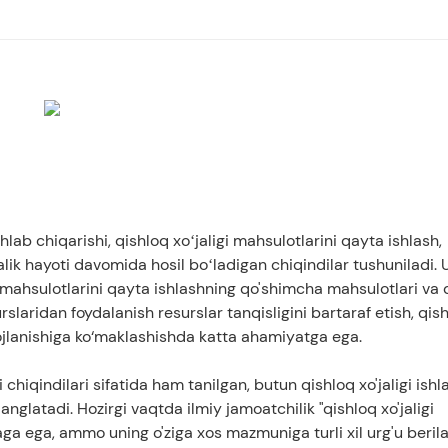
anish muammolari
nish strategiyalari
shlab chiqarishi, qishloq xoʻjaligi mahsulotlarini qayta ishlash,
r
alik hayoti davomida hosil boʻladigan chiqindilar tushuniladi.
i mahsulotlarini qayta ishlashning qo'shimcha mahsulotlari va 
surslaridan foydalanish resurslar tanqisligini bartaraf etish, qis
vojlanishiga ko‘maklashishda katta ahamiyatga ega.
i chiqindilari sifatida ham tanilgan, butun qishloq xo'jaligi ishl
glatadi. Hozirgi vaqtda ilmiy jamoatchilik "qishloq xo'jaligi
a ega, ammo uning o'ziga xos mazmuniga turli xil urg'u berila