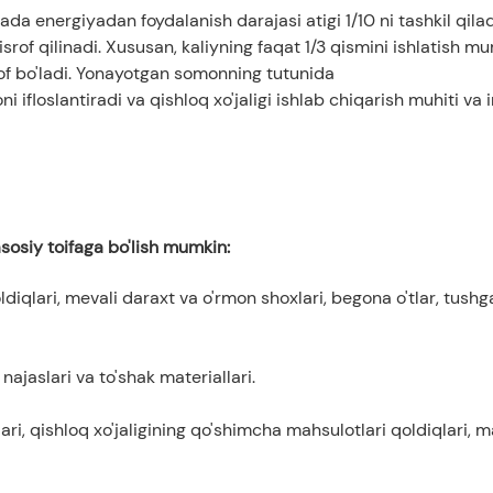
ijada energiyadan foydalanish darajasi atigi 1/10 ni tashkil qilad
srof qilinadi. Xususan, kaliyning faqat 1/3 qismini ishlatish m
srof bo'ladi. Yonayotgan somonning tutunida
ni ifloslantiradi va qishloq xo'jaligi ishlab chiqarish muhiti va 
 asosiy toifaga bo'lish mumkin:
oldiqlari, mevali daraxt va o'rmon shoxlari, begona o'tlar, tushg
najaslari va to'shak materiallari.
lari, qishloq xo'jaligining qo'shimcha mahsulotlari qoldiqlari, 