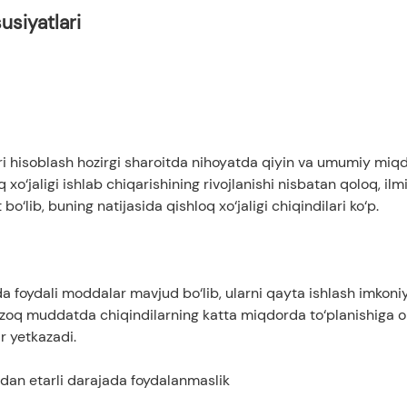
usiyatlari
i hisoblash hozirgi sharoitda nihoyatda qiyin va umumiy miqd
‘jaligi ishlab chiqarishining rivojlanishi nisbatan qoloq, ilm
‘lib, buning natijasida qishloq xo‘jaligi chiqindilari ko‘p.
da foydali moddalar mavjud bo‘lib, ularni qayta ishlash imkoni
 uzoq muddatda chiqindilarning katta miqdorda to‘planishiga o
r yetkazadi.
ardan etarli darajada foydalanmaslik