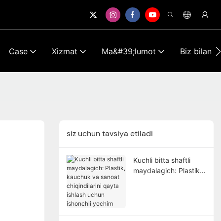
Case
Xizmat
Ma&#39;lumot
Biz bilan 
siz uchun tavsiya etiladi
Kuchli bitta shaftli
maydalagich: Plastik,
kauchuk va sanoat
chiqindilarini qayta
ishlash uchun ishonchli
yechim