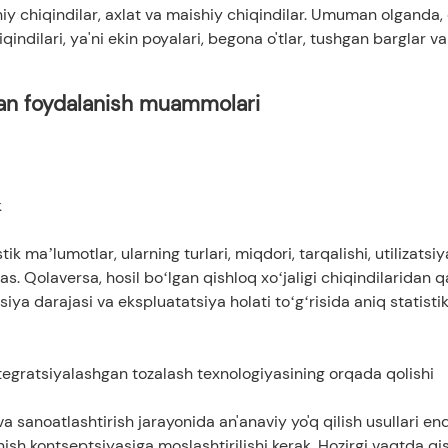
iy chiqindilar, axlat va maishiy chiqindilar. Umuman olganda,
iqindilari, ya'ni ekin poyalari, begona o'tlar, tushgan barglar v
rdan foydalanish muammolari
k
ik maʼlumotlar, ularning turlari, miqdori, tarqalishi, utilizatsiy
s. Qolaversa, hosil boʻlgan qishloq xoʻjaligi chiqindilaridan 
atsiya darajasi va ekspluatatsiya holati toʻgʻrisida aniq statisti
integratsiyalashgan tozalash texnologiyasining orqada qolishi
 sanoatlashtirish jarayonida an'anaviy yo'q qilish usullari end
nish kontseptsiyasiga moslashtirilishi kerak. Hozirgi vaqtda qi