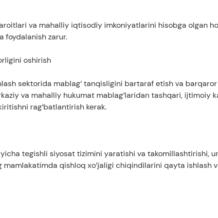
aroitlari va mahalliy iqtisodiy imkoniyatlarini hisobga olgan h
 foydalanish zarur.
rligini oshirish
hlash sektorida mablag‘ tanqisligini bartaraf etish va barqaror
kaziy va mahalliy hukumat mablag‘laridan tashqari, ijtimoiy k
ritishni rag‘batlantirish kerak.
icha tegishli siyosat tizimini yaratishi va takomillashtirishi, u
ing mamlakatimda qishloq xo‘jaligi chiqindilarini qayta ishlash 