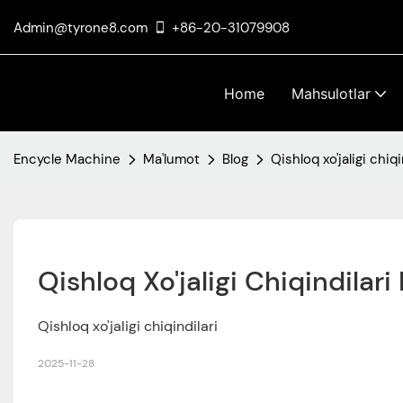
Admin@tyrone8.com
+86-20-31079908
Home
Mahsulotlar
Encycle Machine
Ma'lumot
Blog
Qishloq xo'jaligi chiq
Qishloq Xo'jaligi Chiqindilar
Qishloq xo'jaligi chiqindilari
2025-11-28