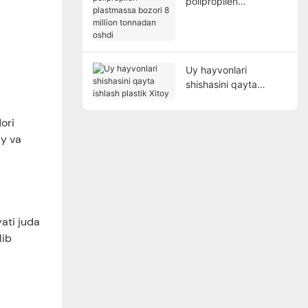
polipropilen
plastmassa bozori 8
million tonnadan oshdi
Uy hayvonlari
shishasini qayta
ishlash plastik Xitoy
ori
iy va
yati juda
lib