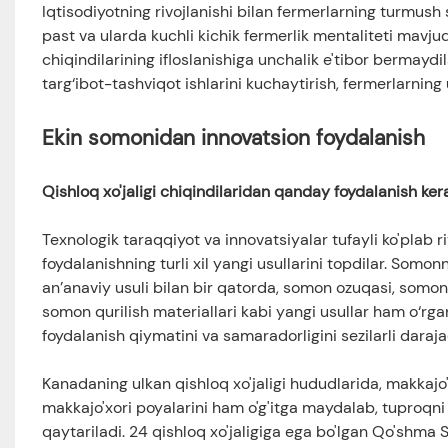
Iqtisodiyotning rivojlanishi bilan fermerlarning turmush 
past va ularda kuchli kichik fermerlik mentaliteti mavjud. 
chiqindilarining ifloslanishiga unchalik e'tibor bermaydil
targ‘ibot-tashviqot ishlarini kuchaytirish, fermerlarning
Ekin somonidan innovatsion foydalanish
Qishloq xo'jaligi chiqindilaridan qanday foydalanish ker
Texnologik taraqqiyot va innovatsiyalar tufayli ko'plab 
foydalanishning turli xil yangi usullarini topdilar. Somo
an’anaviy usuli bilan bir qatorda, somon ozuqasi, somon
somon qurilish materiallari kabi yangi usullar ham o‘rg
foydalanish qiymatini va samaradorligini sezilarli daraja
Kanadaning ulkan qishloq xo'jaligi hududlarida, makkajo'
makkajo'xori poyalarini ham o'g'itga maydalab, tuproqni
qaytariladi. 24 qishloq xo'jaligiga ega bo'lgan Qo'shma S