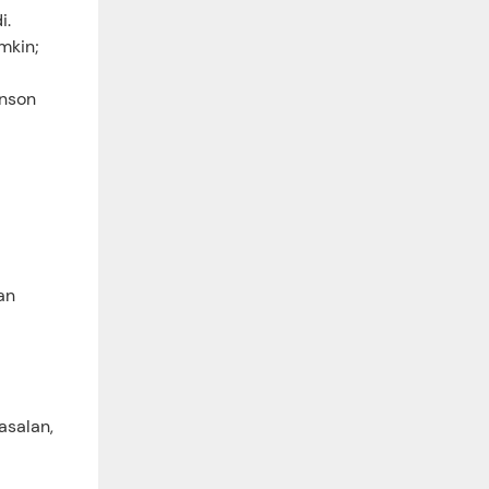
i.
umkin;
inson
an
masalan,