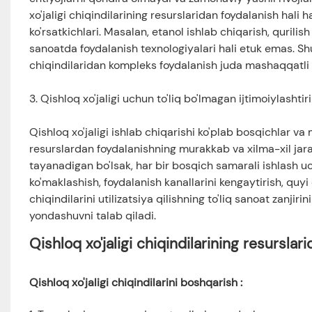
xo'jaligi chiqindilarining resurslaridan foydalanish hali
ko'rsatkichlari. Masalan, etanol ishlab chiqarish, qurili
sanoatda foydalanish texnologiyalari hali etuk emas. Sh
chiqindilaridan kompleks foydalanish juda mashaqqatli 
3. Qishloq xo'jaligi uchun to'liq bo'lmagan ijtimoiylashtir
Qishloq xo'jaligi ishlab chiqarishi ko'plab bosqichlar va
resurslardan foydalanishning murakkab va xilma-xil jara
tayanadigan bo'lsak, har bir bosqich samarali ishlash uch
ko'maklashish, foydalanish kanallarini kengaytirish, quyi o
chiqindilarini utilizatsiya qilishning to'liq sanoat zanj
yondashuvni talab qiladi.
Qishloq xo'jaligi chiqindilarining resurslar
Qishloq xo'jaligi chiqindilarini boshqarish
: