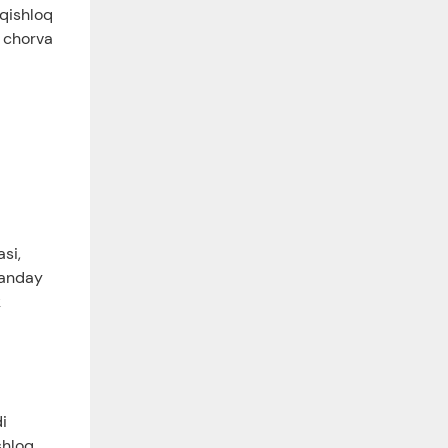
 qishloq
a chorva
asi,
qanday
k
i
shloq