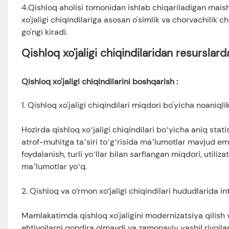
4.Qishloq aholisi tomonidan ishlab chiqariladigan maish
xo'jaligi chiqindilariga asosan o'simlik va chorvachilik ch
go'ngi kiradi.
Qishloq xo'jaligi chiqindilaridan resursla
Qishloq xo'jaligi chiqindilarini boshqarish
:
1. Qishloq xo'jaligi chiqindilari miqdori bo'yicha noaniqli
Hozirda qishloq xoʻjaligi chiqindilari boʻyicha aniq statist
atrof-muhitga taʼsiri toʻgʻrisida maʼlumotlar mavjud ema
foydalanish, turli yoʻllar bilan sarflangan miqdori, utiliz
maʼlumotlar yoʻq.
2. Qishloq va o‘rmon xo‘jaligi chiqindilari hududlarida 
Mamlakatimda qishloq xo'jaligini modernizatsiya qilish va
ehtiyojlarni qondira olmaydi va zamonaviy yashil rivojla