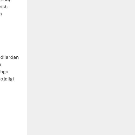
nish
n
ndilardan
a
shga
'jaligi