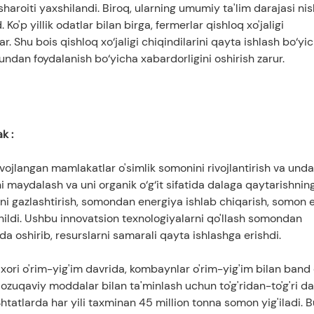
sharoiti yaxshilandi. Biroq, ularning umumiy ta'lim darajasi ni
Ko'p yillik odatlar bilan birga, fermerlar qishloq xo'jaligi
ar. Shu bois qishloq xo‘jaligi chiqindilarini qayta ishlash bo‘yi
 undan foydalanish bo‘yicha xabardorligini oshirish zarur.
ak
:
rivojlangan mamlakatlar o'simlik somonini rivojlantirish va und
nni maydalash va uni organik o‘g‘it sifatida dalaga qaytarishnin
ni gazlashtirish, somondan energiya ishlab chiqarish, somon e
anildi. Ushbu innovatsion texnologiyalarni qo'llash somondan
da oshirib, resurslarni samarali qayta ishlashga erishdi.
xori o'rim-yig'im davrida, kombaynlar o'rim-yig'im bilan band
 ozuqaviy moddalar bilan ta'minlash uchun to'g'ridan-to'g'ri d
htatlarda har yili taxminan 45 million tonna somon yig'iladi. B