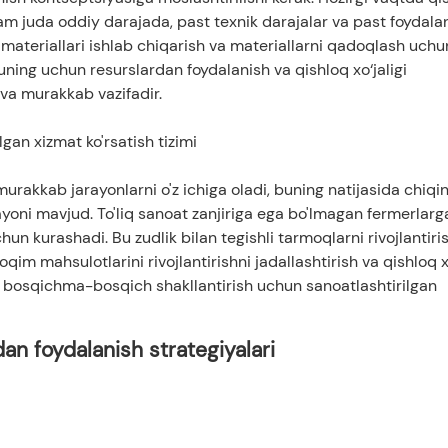
 ham juda oddiy darajada, past texnik darajalar va past foydala
sh materiallari ishlab chiqarish va materiallarni qadoqlash uchu
uning uchun resurslardan foydalanish va qishloq xo‘jaligi
va murakkab vazifadir.
ilgan xizmat ko'rsatish tizimi
 murakkab jarayonlarni o'z ichiga oladi, buning natijasida chiqi
yoni mavjud. To'liq sanoat zanjiriga ega bo'lmagan fermerlarg
un kurashadi. Bu zudlik bilan tegishli tarmoqlarni rivojlantiri
qim mahsulotlarini rivojlantirishni jadallashtirish va qishloq xo
irini bosqichma-bosqich shakllantirish uchun sanoatlashtirilgan
idan foydalanish strategiyalari