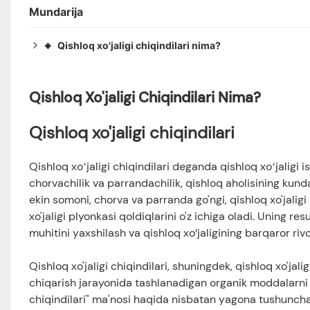
Mundarija
Qishloq xo'jaligi chiqindilari nima?
◆
Qishloq xo'jaligi chiqindilari
◆
Qishloq xo'jaligi chiqindilarining asosiy xususiyatlari
◆
Qishloq Xo'jaligi Chiqindilari Nima?
Qishloq xo'jaligi chiqindilarining tasnifi
◆
Qishloq xo'jaligi chiqindilaridan resurslardan foydal
◆
Qishloq xo'jaligi chiqindilari
Qishloq xo'jaligi chiqindilarining resurslaridan foydala
◆
Ekin somonidan innovatsion foydalanish
◆
Qishloq xoʻjaligi chiqindilari deganda qishloq xoʻjaligi i
Ko'p mamlakatlarda somondan foydalanishga misolla
chorvachilik va parrandachilik, qishloq aholisining kund
◆
ekin somoni, chorva va parranda go'ngi, qishloq xo'jalig
Davolash va foydalanish
◆
xo'jaligi plyonkasi qoldiqlarini o'z ichiga oladi. Uning re
muhitini yaxshilash va qishloq xo‘jaligining barqaror ri
Qishloq xo'jaligi chiqindilari, shuningdek, qishloq xo'jalig
chiqarish jarayonida tashlanadigan organik moddalarni an
chiqindilari" ma'nosi haqida nisbatan yagona tushunchag