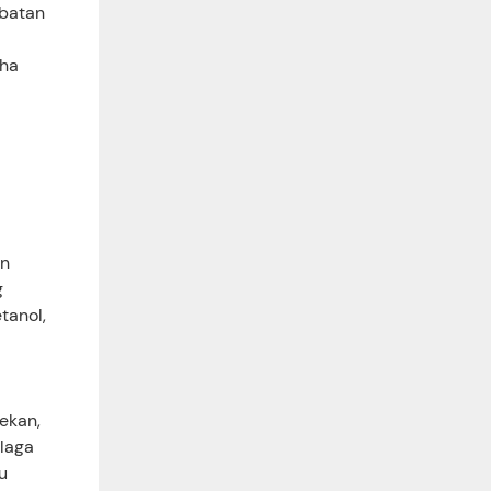
sbatan
cha
an
g
tanol,
 ekan,
alaga
u