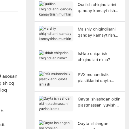
Qurilish chiqindilarini
qanday kamaytirish
mumkin
Maishiy chiqindilarni
qanday kamaytirish
mumkin
Ishlab chiqarish
chiqindilari nima?
PVX muhandislik
 U asosan
plastiklarini qayta
qishloq
ishlash
hloq
Qayta ishlashdan oldin
plastmassani yuvish
ab
kerak
Qayta ishlangan
di.