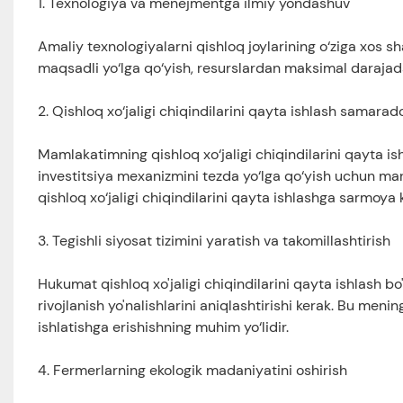
1. Texnologiya va menejmentga ilmiy yondashuv
Amaliy texnologiyalarni qishloq joylarining o‘ziga xos sh
maqsadli yo‘lga qo‘yish, resurslardan maksimal darajada
2. Qishloq xo‘jaligi chiqindilarini qayta ishlash samarado
Mamlakatimning qishloq xo‘jaligi chiqindilarini qayta is
investitsiya mexanizmini tezda yo‘lga qo‘yish uchun mar
qishloq xo‘jaligi chiqindilarini qayta ishlashga sarmoya ki
3. Tegishli siyosat tizimini yaratish va takomillashtirish
Hukumat qishloq xo'jaligi chiqindilarini qayta ishlash bo'y
rivojlanish yo'nalishlarini aniqlashtirishi kerak. Bu men
ishlatishga erishishning muhim yo‘lidir.
4. Fermerlarning ekologik madaniyatini oshirish