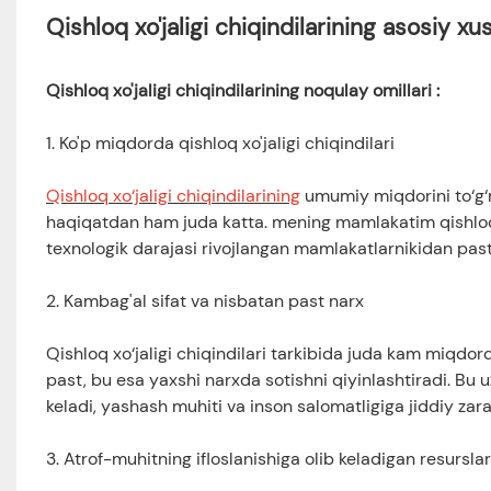
Qishloq xo'jaligi chiqindilarining asosiy xus
Qishloq xo'jaligi chiqindilarining noqulay omillari
:
1. Ko'p miqdorda qishloq xo'jaligi chiqindilari
Qishloq xo‘jaligi chiqindilarining
umumiy miqdorini to‘g‘r
haqiqatdan ham juda katta. mening mamlakatim qishloq xo
texnologik darajasi rivojlangan mamlakatlarnikidan past bo
2. Kambag'al sifat va nisbatan past narx
Qishloq xo‘jaligi chiqindilari tarkibida juda kam miqdor
past, bu esa yaxshi narxda sotishni qiyinlashtiradi. Bu
keladi, yashash muhiti va inson salomatligiga jiddiy zara
3. Atrof-muhitning ifloslanishiga olib keladigan resursl