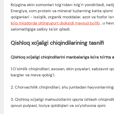
Ko'pgina ekin somonlari to'g'ridan-to'g'ri yondiriladi, nat
Energiya, xom protein va mineral tuzlarning katta qismi i
qolganlari - issiqlik, organik moddalar, azot va fosfor i
ko'p miqdorda oltingugurt dioksidi mavjud bo'lib
, u havo
salomatligiga salbiy ta'sir qiladi.
Qishloq xo'jaligi chiqindilarining tasnifi
Qishloq xo'jaligi chiqindilarini manbalariga ko'ra to'rtta
1.O'simlik chiqindilari, asosan, ekin poyalari, sabzavot q
barglar va meva qobig'i.
2. Chorvachilik chiqindilari, shu jumladan hayvonlarning 
3. Qishloq xo'jaligi mahsulotlarini qayta ishlash chiqindi
qovun pulpasi, loviya qoldiqlari va so'yishxona qoni.