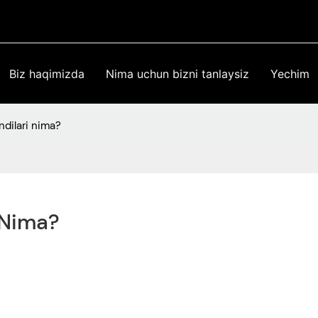
Biz haqimizda
Nima uchun bizni tanlaysiz
Yechim
indilari nima?
i Nima?