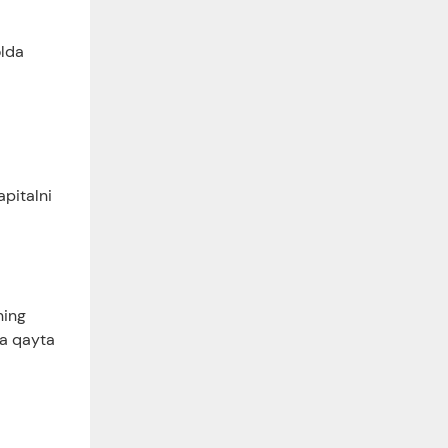
olda
apitalni
ning
va qayta