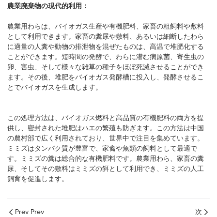
農業廃棄物の現代的利用：
農業用わらは、バイオガス生産や有機肥料、家畜の粗飼料や敷料
として利用できます。家畜の糞尿や敷料、あるいは細断したわら
に適量の人糞や動物の排泄物を混ぜたものは、高温で堆肥化する
ことができます。短時間の発酵で、わらに潜む病原菌、寄生虫の
卵、害虫、そして様々な雑草の種子をほぼ死滅させることができ
ます。その後、堆肥をバイオガス発酵槽に投入し、発酵させるこ
とでバイオガスを生成します。
この処理方法は、バイオガス燃料と高品質の有機肥料の両方を提
供し、密封された堆肥はハエの繁殖も防ぎます。この方法は中国
の農村部で広く利用されており、世界中で注目を集めています。
ミミズはタンパク質が豊富で、家禽や魚類の飼料として最適で
す。ミミズの糞は総合的な有機肥料です。農業用わら、家畜の糞
尿、そしてその敷料はミミズの餌として利用でき、ミミズの人工
飼育を促進します。
Prev Prev
次