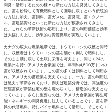
開発・活用するための様々な新たな方法を発見してきまし
た。藁を粉砕して有機肥料として圃場に戻すという伝統的
な方法に加え、藁飼料、藁ガス化、藁発電、藁エタノー
ル、藁建築資材といった新たな方法が模索されてきまし
た。これらの革新技術の応用により、藁の利用価値と効率
は大幅に向上し、効果的な資源循環が実現しています。
カナダの広大な農業地帯では、トウモロコシの収穫と同時
に、収穫者はトウモロコシの茎を細かく刻んで肥料にし、
そのまま畑に戻して土壌に栄養を与えます。同じく24の
農業州を持つアメリカ合衆国では、年間約4,500万トンの
藁が収穫されています。この藁の多くは飼料として利用さ
れ、アメリカの畜産業を支えています。一方、藁の利用法
は絶えず革新されており、例えば建築分野では、高強度の
圧縮藁俵が新築住宅の壁を埋め尽くし、構造的な支えとな
っています。さらに重要なのは、アメリカ合衆国が再生可
能エネルギーの開発促進に注力していることです。藁を新
興の代替燃料、特にバイオ燃料として活用し、そこからエ