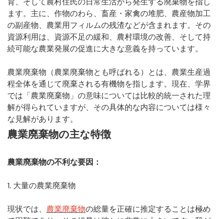
育、そして農村住民の日常生活から発生する廃棄物を指し
作物のわらの革新的な利用
◆
ます。主に、作物のわら、畜産・家禽の堆肥、農産物加工
複数の国におけるわらの活用事例
◆
の副産物、農業用フィルムの残渣などが含まれます。その
処理と利用
◆
資源利用は、資源不足の緩和、農村環境の改善、そして持
続可能な農業発展の促進に大きな意義を持っています。
農業廃棄物（農業廃棄物とも呼ばれる）とは、農業生産過
程全体を通じて廃棄される有機物を指します。現在、学界
では「農業廃棄物」の意味については比較的統一された理
解が得られていますが、その具体的な内容については様々
な見解があります。
農業廃棄物の主な特徴
農業廃棄物の不利な要因
：
1. 大量の農業廃棄物
現状では、
農業廃棄物
の総量を正確に推定することは極め