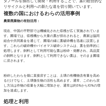
タノールを抽出して開発・利用することで、藁の総合的な
リサイクルと利用への新たな道を切り開いています。
複数の国におけるわらの活用事例
農業廃棄物の有効活用：
現在、中国の平野部では機械化された収穫が広く実施されていま
す。圃場では、収穫機から大量の藁が排出されると、農家は協同
組合や共同募金を通じて、圃場の縁に藁破砕機を迅速に設置しま
す。これらの破砕機やバイオマス破砕システムは、藁を効率的に
処理します。飼料として利用可能な藁は粉砕・発酵され、高品質
の飼料となります。飼料として利用できない藁は、そのまま圃場
に戻されます。
粉砕したわらを畑に直接戻すことは、土壌の有機物含有量を高め
るだけでなく、土壌微生物の活性も高めます。通常、このわら戻
し方法は作物の収量を大幅に増加させ、通常は約5%から10%の増
加を達成します。
処理と利用