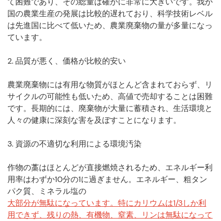
て困難であり、その総量は確かに非常に大きいです。我が
国の農業生産の発展は比較的遅れており、科学技術レベル
は先進国に比べて低いため、農業廃棄物の量が多量になっ
ています。
2. 品質が悪く、価格が比較的安い
農業廃棄物には有用な物質がほとんど含まれておらず、リ
サイクルの可能性も低いため、高値で売却することは困難
です。長期的には、廃棄物が大量に蓄積され、生活環境と
人々の健康に深刻な害を及ぼすことになります。
3. 資源の不適切な利用による環境汚染
作物の藁はほとんどが直接燃焼されるため、エネルギー利
用率はわずか10分の1に過ぎません。エネルギー、粗タン
パク質、ミネラル塩の
大部分が無駄になっています。特にカリウムは1/3しか利
用できず、残りの熱、有機物、窒素、リンは無駄になって