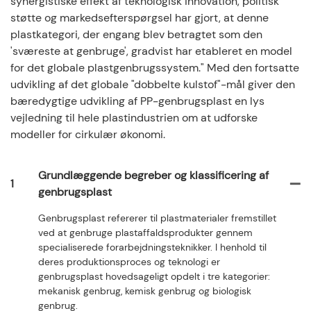
synergistiske effekt af teknologisk innovation, politisk
støtte og markedsefterspørgsel har gjort, at denne
plastkategori, der engang blev betragtet som den
'sværeste at genbruge', gradvist har etableret en model
for det globale plastgenbrugssystem." Med den fortsatte
udvikling af det globale "dobbelte kulstof"-mål giver den
bæredygtige udvikling af PP-genbrugsplast en lys
vejledning til hele plastindustrien om at udforske
modeller for cirkulær økonomi.
Grundlæggende begreber og klassificering af
1
genbrugsplast
Genbrugsplast refererer til plastmaterialer fremstillet
ved at genbruge plastaffaldsprodukter gennem
specialiserede forarbejdningsteknikker. I henhold til
deres produktionsproces og teknologi er
genbrugsplast hovedsageligt opdelt i tre kategorier:
mekanisk genbrug, kemisk genbrug og biologisk
genbrug.