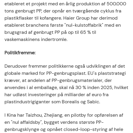
etableret et projekt med en årlig produktion af 500.000
tons genbrugt PP, der opnår en tværgående cyklus fra
plastikflasker til kofangere. Haier Group har derimod
etableret branchens første "nul-kulstoffabrik" med en
brugsgrad af genbrugt PP på op til 65 % til
vaskemaskinens indertromle.
Politikfremme:
Derudover fremmer politikkerne også udviklingen af ​​det
globale marked for PP-genbrugsplast. EU's plaststrategi
kræver, at andelen af ​​PP-genbrugsmaterialer, der
anvendes i al emballage, skal nå 30 % inden 2025, hvilket
har udløst investeringer på milliarder af euro fra
plastindustrigiganter som Borealis og Sabic.
I Kina har Taizhou, Zhejiang, en pilotby for opførelsen af ​​
en "nul affaldsby", bygget verdens største PP-
genbrugsklynge og opnået closed-loop-styring af hele