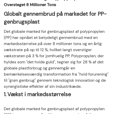
1. Vækst i markedsstørrelse
◆
Oversteget 8 Millioner Tons
2. Teknologisk innovation driver transformation
◆
Globalt gennembrud på markedet for PP-
3. Eksempler på samarbejde og anvendelse i
genbrugsplast
◆
branchekæder
Det globale marked for genbrugsplast af polypropylen
4. Udvikling af det kinesiske marked og politisk støtte
◆
(PP) har opnået et betydeligt gennembrud med en
5. Fremtidsudsigter og potentiale
◆
markedsstørrelse på over 8 millioner tons og en årlig
vækstrate på op til 12 %, hvilket langt overstiger
vækstraten på 3 % for jomfruelig PP. Polypropylen, der
hyldes som "det hvide guld", tegner sig for 28 % af det
globale plastforbrug og gennemgår en
bemærkelsesværdig transformation fra "hvid forurening"
til "grøn genbrug" gennem teknologisk innovation og de
synergistiske effekter af sin industrikæde.
1.
Vækst i markedsstørrelse
Det globale marked for genbrugsplast af polypropylen