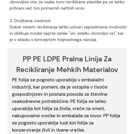
obnovljive vire, za vsako tono reciklirane plastike pa se lahko
prihrani več ton primarnih naftnih virov.
3. Družbena vrednost
Dober sistem recikliranja lahko ustvari zaposlitvene možnosti
in oblikuje model zaprte zanke "viri, izdelki, obnovljivi viri", kar
je v skladu s konceptom trajnostnega razvoja.
PP PE LDPE Pralna Linija Za
Recikliranje Mehkih Materialov
PE folija se pogosto uporablja v embalažni
industriji, kar pomeni, da je vstopila v tisoče
gospodinjstev in postala posoda za številne
vsakodnevne potrebščine. PE folija se lahko
uporablja kot folija za živila, vreče za smeti,
nakupovalne vrečke in embalaža za tovor. PP folija
se pogosto uporablja tudi kot folija za
konzerviranje živil in tkane vrečke.