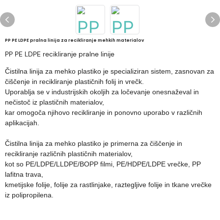
PP PE LDPE pralna linija za recikliranje mehkih materialov
PP PE LDPE recikliranje pralne linije
Čistilna linija za mehko plastiko je specializiran sistem, zasnovan za
čiščenje in recikliranje plastičnih folij in vrečk.
Uporablja se v industrijskih okoljih za ločevanje onesnaževal in
nečistoč iz plastičnih materialov,
kar omogoča njihovo recikliranje in ponovno uporabo v različnih
aplikacijah.
Čistilna linija za mehko plastiko je primerna za čiščenje in
recikliranje različnih plastičnih materialov,
kot so PE/LDPE/LLDPE/BOPP filmi, PE/HDPE/LDPE vrečke, PP
lafitna trava,
kmetijske folije,
folije za rastlinjake, raztegljive folije in tkane vrečke
iz polipropilena.