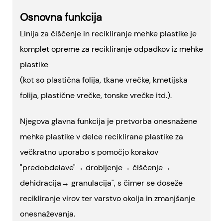
Osnovna funkcija
Linija za čiščenje in recikliranje mehke plastike je
komplet opreme za recikliranje odpadkov iz mehke
plastike
(kot so plastična folija, tkane vrečke, kmetijska
folija, plastične vrečke, tonske vrečke itd.).
Njegova glavna funkcija je pretvorba onesnažene
mehke plastike v delce reciklirane plastike za
večkratno uporabo s pomočjo korakov
"predobdelave"
→
drobljenje
→
čiščenje
→
dehidracija
→
granulacija", s čimer se doseže
recikliranje virov ter varstvo okolja in zmanjšanje
onesnaževanja.