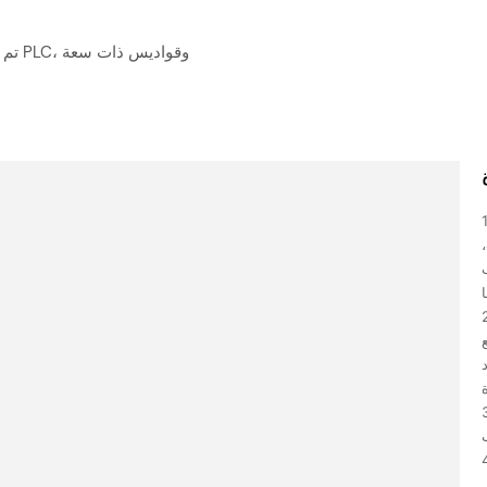
تم ت
تقطيع البلاستيك تقطيع
فائح سميكة للغاية
 بشكل خاص من حيث
والخلفي، ويتوقف