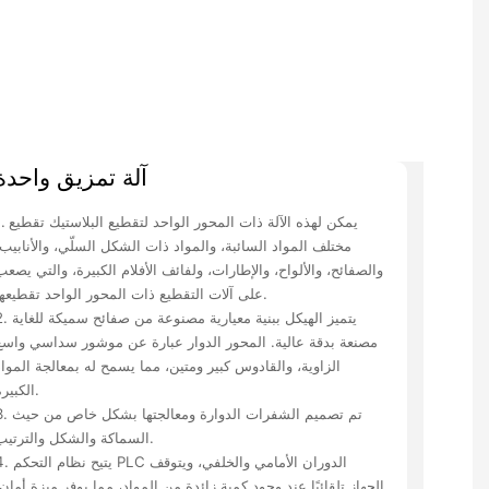
آلة تمزيق واحدة
1. يمكن لهذه الآلة ذات المحور الواحد ل
مختلف المواد السائبة، والمواد ذات الشكل السلّي، والأنابيب،
والصفائح، والألواح، والإطارات، ولفائف الأفلام الكبيرة، والتي يصعب
على آلات التقطيع ذات المحور الواحد تقطيعها.
2. يتميز الهيكل ببنية معيارية مصنوعة من ص
مصنعة بدقة عالية. المحور الدوار عبارة عن موشور سداسي واسع
الزاوية، والقادوس كبير ومتين، مما يسمح له بمعالجة المواد
الكبيرة.
3. تم تصميم الشفرات الدوارة ومعالجتها
السماكة والشكل والترتيب.
4. يتيح نظام التحكم PLC الدوران الأمامي 
الجهاز تلقائيًا عند وجود كمية زائدة من المواد، مما يوفر ميزة أمان.