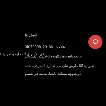
اتصل بنا
هاتف: +86-20-31079908
تتمثل الأعمال الرئيسية لشركة Encycle في الأسواق المحلية والدولية في معدات خطوط إعادة تدوير البلاستيك ومعدات خطوط غسيل البلاستيك وحلول النظام المتكامل الذكي.
Admin@tyrone8.com
بريد إلكتروني:
العنوان: 101 طريق تيان يي الدائري الشرقي، بلدة
دونغيونغ، منطقة نانشا، مدينة قوانغتشو