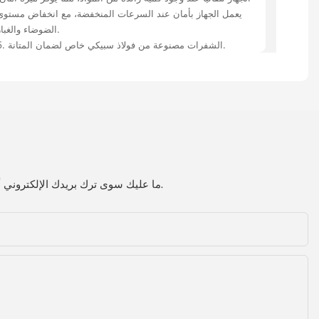
يعمل الجهاز بأمان عند السرعات المنخفضة، مع انخفاض مستوى
الضوضاء والغبار.
5. الشفرات مصنوعة من فولاذ سبيكي خاص لضمان المتانة.
ما عليك سوى ترك بريدك الإلكتروني أو رقم هاتفك في نموذج الاتصال حتى نتمكن من إرسال عرض أسعار مجاني لمجموعة واسعة من التصاميم لدينا.