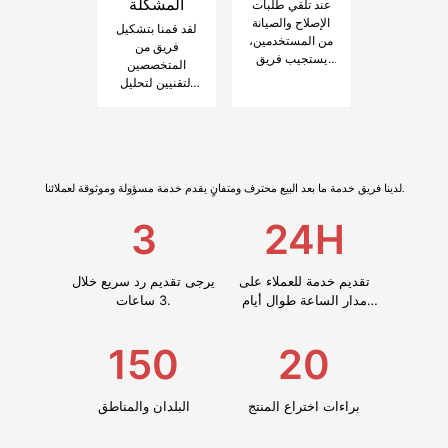
المشكلة
عند تلقي طلبات
التحديث مع
الإصلاح والصيانة
لقد قمنا بتشكيل
عملائنا.
من المستخدمين،
فريق من
يستجيب فريق
المتخصصين
الخدمة لدينا
التقنيين لتحليل
بسرعة، ويقدم
الأسباب الجذرية
خدمات شاملة
للمشاكل التي
لضمان التشغيل
يواجهها
الطبيعي للنظام
المستخدمون أثناء
بشكل فعال.
عملية الإنتاج
لدينا فريق خدمة ما بعد البيع محترف ومتفانٍ يقدم خدمة مسؤولة وموثوقة لعملائنا.
وتقديم حلول
فعالة لمساعدة
3
24H
المستخدمين على
حل هذه المشاكل
في فترة زمنية
قصيرة.
تقديم خدمة للعملاء على
يرجى تقديم رد سريع خلال
مدار الساعة طوال أيام
3 ساعات.
السنة.
150
20
براءات اختراع المنتج
البلدان والمناطق