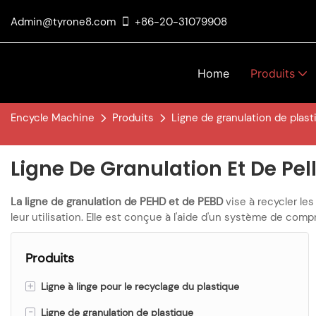
Admin@tyrone8.com
+86-20-31079908
Home
Produits
Encycle Machine
Produits
Ligne de granulation de plast
Ligne De Granulation Et De Pel
La ligne de granulation de PEHD et de PEBD
vise à recycler les
leur utilisation. Elle est conçue à l'aide d'un système de co
Produits
+
Ligne à linge pour le recyclage du plastique
-
Ligne de granulation de plastique
Ligne de recyclage pour le lavage des bouteilles PET