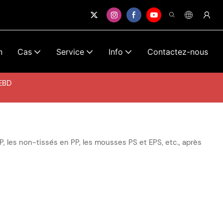
n
Cas
Service
Info
Contactez-nous
PEBD
PP, les non-tissés en PP, les mousses PS et EPS, etc., après