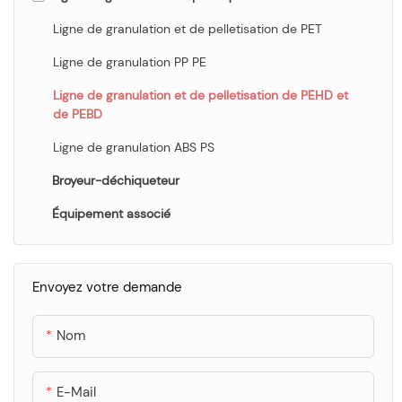
Ligne de recyclage pour lavage difficile PP PE
Ligne de granulation et de pelletisation de PET
Ligne de recyclage pour lavage doux PP PE
Ligne de granulation PP PE
Ligne de recyclage pour le lavage de films
Ligne de granulation et de pelletisation de PEHD et
de PEBD
Ligne de recyclage pour le lavage des sacs tissés
Ligne de granulation ABS PS
Ligne de recyclage du lavage du PVC
Broyeur-déchiqueteur
Ligne de recyclage de lavage ABS
Équipement associé
Envoyez votre demande
Nom
E-Mail