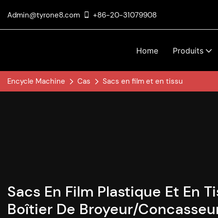
Admin@tyrone8.com
+86-20-31079908
Home
Produits
Encycle Machine
Cas
Sacs en film et en tissu
Sacs En Film Plastique Et En T
Boîtier De Broyeur/concasseur