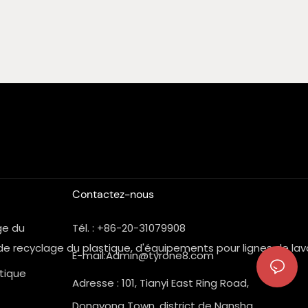
Contactez-nous
age du
Tél. : +86-20-31079908
s de recyclage du plastique, d'équipements pour lignes de lav
E-mail:
Admin@tyrone8.com
stique
Adresse : 101, Tianyi East Ring Road,
Dongyong Town, district de Nansha,