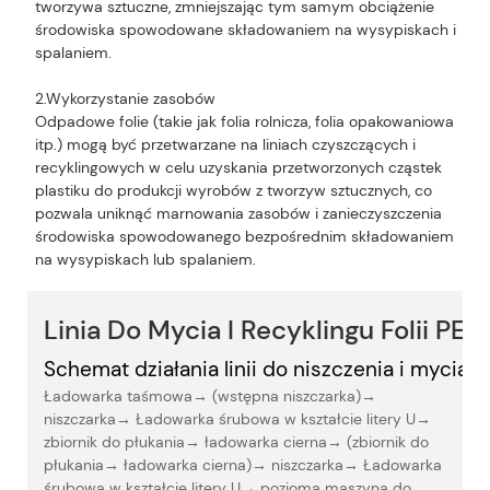
tworzywa sztuczne, zmniejszając tym samym obciążenie
środowiska spowodowane składowaniem na wysypiskach i
spalaniem.
2.Wykorzystanie zasobów
Odpadowe folie (takie jak folia rolnicza, folia opakowaniowa
itp.) mogą być przetwarzane na liniach czyszczących i
recyklingowych w celu uzyskania przetworzonych cząstek
plastiku do produkcji wyrobów z tworzyw sztucznych, co
pozwala uniknąć marnowania zasobów i zanieczyszczenia
środowiska spowodowanego bezpośrednim składowaniem
na wysypiskach lub spalaniem.
Linia Do Mycia I Recyklingu Folii PE
Schemat działania linii do niszczenia i mycia fol
Ładowarka taśmowa
→
(wstępna niszczarka)
→
niszczarka
→
Ładowarka śrubowa w kształcie litery U
→
zbiornik do płukania
→
ładowarka cierna
→
(zbiornik do
płukania
→
ładowarka cierna)
→
niszczarka
→
Ładowarka
śrubowa w kształcie litery U
→
pozioma maszyna do