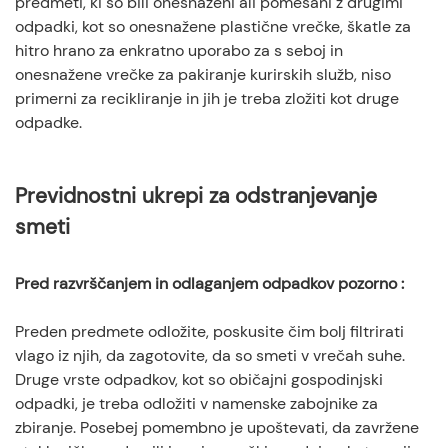
predmeti, ki so bili onesnaženi ali pomešani z drugimi
odpadki, kot so onesnažene plastične vrečke, škatle za
hitro hrano za enkratno uporabo za s seboj in
onesnažene vrečke za pakiranje kurirskih služb, niso
primerni za recikliranje in jih je treba zložiti kot druge
odpadke.
Previdnostni ukrepi za odstranjevanje
smeti
Pred razvrščanjem in odlaganjem odpadkov pozorno
:
Preden predmete odložite, poskusite čim bolj filtrirati
vlago iz njih, da zagotovite, da so smeti v vrečah suhe.
Druge vrste odpadkov, kot so običajni gospodinjski
odpadki, je treba odložiti v namenske zabojnike za
zbiranje. Posebej pomembno je upoštevati, da zavržene