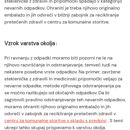
stekleničke z zdravili in pripomočki spadajo v kategorijo
nevarnih odpadkov. Ohraniti je treba njihovo originalno
embalažo in jih odvreči v bližnji zabojnik za recikliranje
pretečenih zdravil v centru za komunalne storitve.
Vzrok varstva okolja
:
Pri ravnanju z odpadki moramo biti pozorni ne le na
njihovo razvrščanje in odstranjevanje, temveč tudi na
nekatere posebne vrste odpadkov. Na primer, zavržene
stekleničke z zdravili in medicinski pripomočki veljajo za
nevarne odpadke, metode njihovega odstranjevanja pa
se močno razlikujejo od običajnih odpadkov. Da bi
zagotovili pravilno odstranjevanje teh nevarnih odpadkov,
moramo ohraniti njihovo originalno embalažo in jih
odvreči v zabojnik za recikliranje pretečenih zdravil v
centru za komunalne storitve v skladu s predpisi
. S temi
ukrepi lahko skupaj prispevamo k varstvu okolja.