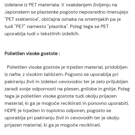
izdelane iz PET materiala. V vsakdanjem življenju na
Japonskem se plastenke pogosto neposredno imenujejo
"PET steklenice", običajna oznaka na smetnjakih pa je
tudi "PET" namesto "plastika". Poleg tega se PET
uporablja tudi v tekstilnih izdelkih.
Polietilen visoke gostote
:
Polietilen visoke gostote je trpežen material, pridobljen
iz nafte, z visokim tališčem. Pogosto se uporablja pri
pakiranju živil in izdelavi cevovodov ter je zelo priljubljen
zaradi svoje odpornosti na plesen, gnilobe in gnitje. Poleg
tega je polietilen visoke gostote tudi okolju prijazen
material, ki ga je mogoče reciklirati in ponovno uporabiti.
HDPE je trpežen in toplotno odporen, pogosto se
uporablja pri pakiranju živil in cevovodih ter je okolju
prijazen material, ki ga je mogoče reciklirati.