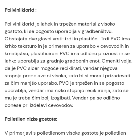
Polivinilklorid
:
Polivinilklorid je lahek in trpežen material z visoko
gostoto, ki se pogosto uporablja v gradbeništvu.
Obstajata dve glavni vrsti: trdi in plastični. Trdi PVC ima
krhko teksturo in je primeren za uporabo v cevovodih in
kmetijstvu; plastificirani PVC ima odlično prožnost in se
lahko uporablja za gradnjo gradbenih enot. Omeniti velja,
da je PVC sicer mogoče reciklirati, vendar njegova
stopnja predelave ni visoka, zato bi si morali prizadevati
za čim manjšo uporabo. PVC je trpežen in se pogosto
uporablja, vendar ima nizko stopnjo recikliranja, zato se
mu je treba čim bolj izogibati. Vendar pa se odlično
obnese pri izdelavi cevovodov.
Polietilen nizke gostote
:
V primerjavi s polietilenom visoke gostote je polietilen