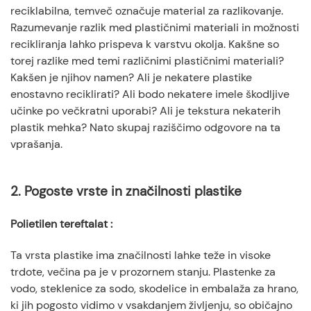
reciklabilna, temveč označuje material za razlikovanje.
Razumevanje razlik med plastičnimi materiali in možnosti
recikliranja lahko prispeva k varstvu okolja. Kakšne so
torej razlike med temi različnimi plastičnimi materiali?
Kakšen je njihov namen? Ali je nekatere plastike
enostavno reciklirati? Ali bodo nekatere imele škodljive
učinke po večkratni uporabi? Ali je tekstura nekaterih
plastik mehka? Nato skupaj raziščimo odgovore na ta
vprašanja.
2. Pogoste vrste in značilnosti plastike
Polietilen tereftalat
:
Ta vrsta plastike ima značilnosti lahke teže in visoke
trdote, večina pa je v prozornem stanju. Plastenke za
vodo, steklenice za sodo, skodelice in embalaža za hrano,
ki jih pogosto vidimo v vsakdanjem življenju, so običajno