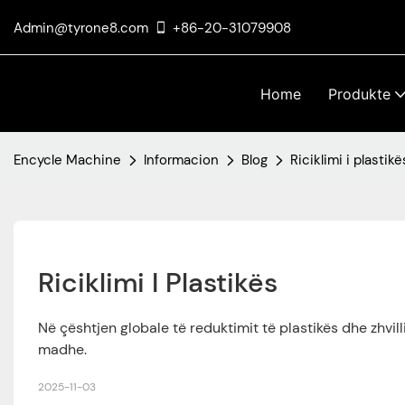
Admin@tyrone8.com
+86-20-31079908
Home
Produkte
Encycle Machine
Informacion
Blog
Riciklimi i plastikë
Riciklimi I Plastikës
Në çështjen globale të reduktimit të plastikës dhe zhvil
madhe.
2025-11-03