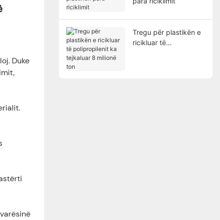
para riciklimit
ë
Tregu për plastikën e
ricikluar të
polipropilenit ka
loj. Duke
tejkaluar 8 milionë ton
imit,
ialit.
s
astërti
 varësinë