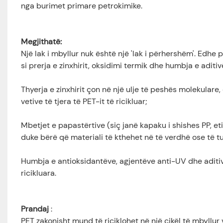
nga burimet primare petrokimike.
Megjithatë:
Një lak i mbyllur nuk është një 'lak i përhershëm'. Edhe 
si prerja e zinxhirit, oksidimi termik dhe humbja e adit
Thyerja e zinxhirit çon në një ulje të peshës molekulare
vetive të tjera të PET-it të ricikluar;
Mbetjet e papastërtive (siç janë kapaku i shishes PP, e
duke bërë që materiali të kthehet në të verdhë ose të tu
Humbja e antioksidantëve, agjentëve anti-UV dhe aditi
ricikluara.
Prandaj
:
PET zakonisht mund të riciklohet në një cikël të mbyllur 