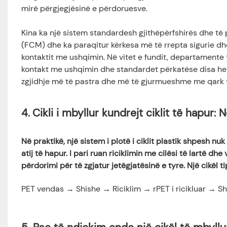
mirë përgjegjësinë e përdoruesve.
Kina ka një sistem standardesh gjithëpërfshirës dhe të
(FCM) dhe ka paraqitur kërkesa më të rrepta sigurie dhe
kontaktit me ushqimin. Në vitet e fundit, departamente 
kontakt me ushqimin dhe standardet përkatëse disa herë,
zgjidhje më të pastra dhe më të gjurmueshme me qark t
4.
Cikli i mbyllur kundrejt ciklit të hapur:
Në praktikë, një sistem i plotë i ciklit plastik shpesh n
atij të hapur. I pari ruan riciklimin me cilësi të lartë dh
përdorimi për të zgjatur jetëgjatësinë e tyre. Një cikël t
PET vendas → Shishe → Riciklim → rPET i ricikluar → Sh