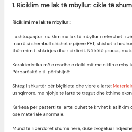
1.
Riciklim me lak të mbyllur: cikle të shu
Riciklimi me lak të mbyllur
:
I ashtuquajturi riciklim me lak të mbyllur i referohet ripë
marrë si shembull shishet e pijeve PET, shishet e hedh
thërrmimit, shkrirjes dhe riciklimit. Në këtë proces, mat
Karakteristika më e madhe e riciklimit me ciklin e mbyl
Përparësitë e tij përfshijnë:
Shteg i shkurtër për biçikleta dhe vlerë e lartë:
Materiale
ushqimore, me njohje të lartë të tregut dhe kthime eko
Kërkesa për pastërti të lartë: duhet të kryhet klasifiki
ose materiale anormale.
Mund të ripërdoret shumë herë, duke zvogëluar ndjeshëm