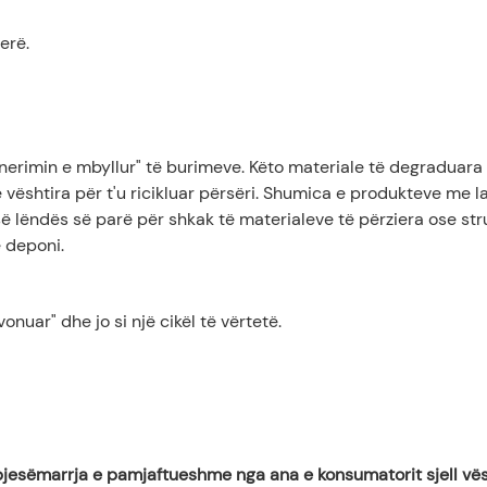
erë.
jenerimin e mbyllur" të burimeve. Këto materiale të degraduara
 vështira për t'u ricikluar përsëri. Shumica e produkteve me l
së lëndës së parë për shkak të materialeve të përziera ose st
 deponi.
onuar" dhe jo si një cikël të vërtetë.
 pjesëmarrja e pamjaftueshme nga ana e konsumatorit sjell vës