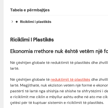
Tabela e përmbajtjes
Riciklimi i plastikës
◆
Ekonomia rrethore nuk është vetëm një formë
◆
1. Riciklim me lak të mbyllur: cikle të shumëfishta të
◆
Riciklimi I Plastikës
2. Riciklimi i hapur: një cikël "ndryshues" që zgjat je
◆
3. Dallimet dhe Sfidat Realiste
◆
Ekonomia rrethore nuk është vetëm një f
4. Cikli i mbyllur kundrejt ciklit të hapur: Ndërtimi bas
◆
5. Pse të ndjekim ende një cikël të mbyllur?
Në çështjen globale të reduktimit të plastikës dhe zhvil
◆
lartë.
Në çështjen globale të
reduktimit të plastikës
dhe zhvill
lartë. Megjithatë, nuk ekziston vetëm një formë e ekonomi
pastërti të lartë nga shishja në shishe te shfrytëzimi i d
e riciklimit me ciklin e mbyllur ashtu edhe në ato me cik
çelësi për të kuptuar sistemin e riciklimit të plastikës.