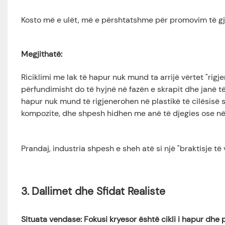
Kosto më e ulët, më e përshtatshme për promovim të gj
Megjithatë:
Riciklimi me lak të hapur nuk mund ta arrijë vërtet "rig
përfundimisht do të hyjnë në fazën e skrapit dhe janë të
hapur nuk mund të rigjenerohen në plastikë të cilësisë 
kompozite, dhe shpesh hidhen me anë të djegies ose në
Prandaj, industria shpesh e sheh atë si një "braktisje të v
3.
Dallimet dhe Sfidat Realiste
Situata vendase: Fokusi kryesor është cikli i hapur dhe