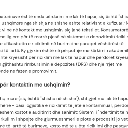
mbeturinave është ende përdorimi me lak të hapur, siç është "shi
;
N
dës ushqimore nga shishja në shishe është relativisht e kufizuar
 vijnë në kontakt me ushqimin, siç janë tekstilet. Konsumatorë
e ligjore për të marrë pjesë në sistemet e depozitimit/ricikli
 efikasitetin e riciklimit në burim dhe paraqet vështirësi të
i të lartë. Ky gjykim është në përputhje me kërkimin akademi
htë kryesisht për riciklim me lak të hapur dhe përdoret kryes
on gjithashtu rimbursimin e depozitës (DRS) dhe një rrjet më
 ende në fazën e promovimit.
m për kontaktin me ushqimin?
qimore (siç është "shishe në shishe"), shtigjet me lak të hap
ie - pasi logjistika e riciklimit të jetë e kontaminuar, përdor
shëm kostot e auditimit dhe sanimit; Sistemi i "ndërtimit të nj
qarkullim i shpejtë dhe gjurmueshmëri e plotë e procesit) jo v
më të lartë të burimeve, kosto më të ulëta riciklimi dhe pasq