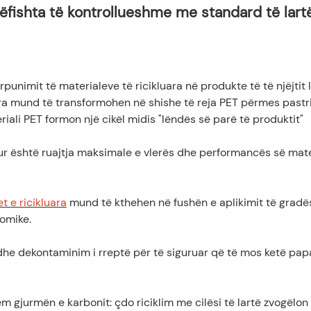
mëfishta të kontrollueshme me standard të lart
rpunimit të materialeve të ricikluara në produkte të të njëjtit l
ura mund të transformohen në shishe të reja PET përmes pastr
eriali PET formon një cikël midis "lëndës së parë të produktit"
lur është ruajtja maksimale e vlerës dhe performancës së mater
t e ricikluara
mund të kthehen në fushën e aplikimit të gradë
nomike.
m dhe dekontaminim i rreptë për të siguruar që të mos ketë pap
 gjurmën e karbonit: çdo riciklim me cilësi të lartë zvogëlon