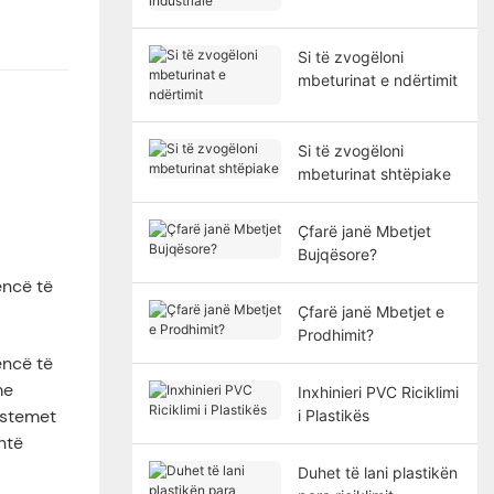
industriale
Si të zvogëloni
mbeturinat e ndërtimit
Si të zvogëloni
mbeturinat shtëpiake
Çfarë janë Mbetjet
Bujqësore?
encë të
Çfarë janë Mbetjet e
Prodhimit?
encë të
me
Inxhinieri PVC Riciklimi
sistemet
i Plastikës
htë
Duhet të lani plastikën