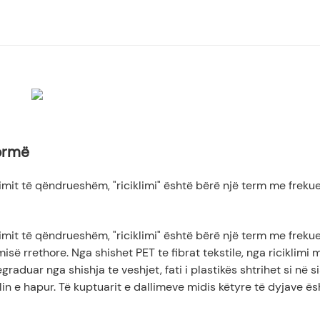
 kontrollueshme me standard të lartë
tëgjatësinë e materialeve
ormë
hkëpunues i një sistemi realist riciklimi
limit të qëndrueshëm, "riciklimi" është bërë një term me freku
imit të qëndrueshëm, "riciklimi" është bërë një term me freku
së rrethore. Nga shishet PET te fibrat tekstile, nga riciklimi 
egraduar nga shishja te veshjet, fati i plastikës shtrihet si në 
lin e hapur. Të kuptuarit e dallimeve midis këtyre të dyjave ës