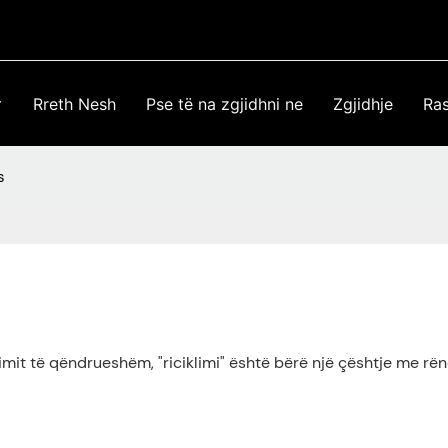
Rreth Nesh
Pse të na zgjidhni ne
Zgjidhje
Ras
s
limit të qëndrueshëm, "riciklimi" është bërë një çështje me rën