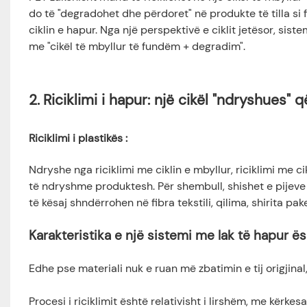
do të "degradohet dhe përdoret" në produkte të tilla si f
ciklin e hapur. Nga një perspektivë e ciklit jetësor, sist
me "cikël të mbyllur të fundëm + degradim".
2.
Riciklimi i hapur: një cikël "ndryshues" 
Riciklimi i plastikës
:
Ndryshe nga riciklimi me ciklin e mbyllur, riciklimi me ci
të ndryshme produktesh. Për shembull, shishet e pijeve 
të kësaj shndërrohen në fibra tekstili, qilima, shirita pa
Karakteristika e një sistemi me lak të hapur ësh
Edhe pse materiali nuk e ruan më zbatimin e tij origjina
Procesi i riciklimit është relativisht i lirshëm, me kërkes