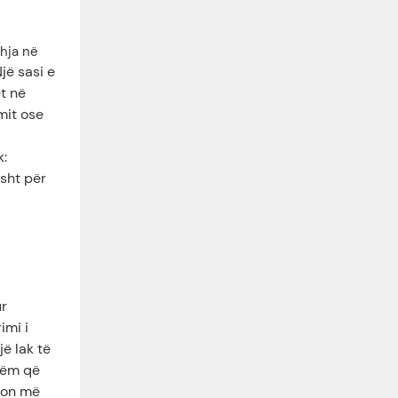
shja në
jë sasi e
t në
mit ose
k:
isht për
ur
imi i
ë lak të
etëm që
yron më