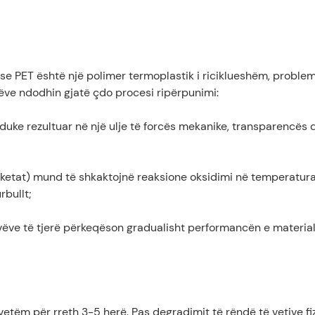
pse PET është një polimer termoplastik i riciklueshëm, probleme
ivëve ndodhin gjatë çdo procesi ripërpunimi:
, duke rezultuar në një ulje të forcës mekanike, transparencës 
tiketat) mund të shkaktojnë reaksione oksidimi në temperatura 
rbullt;
vëve të tjerë përkeqëson gradualisht performancën e materia
vetëm për rreth 3-5 herë. Pas degradimit të rëndë të vetive fiz