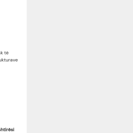
ak të
rukturave
htirësi