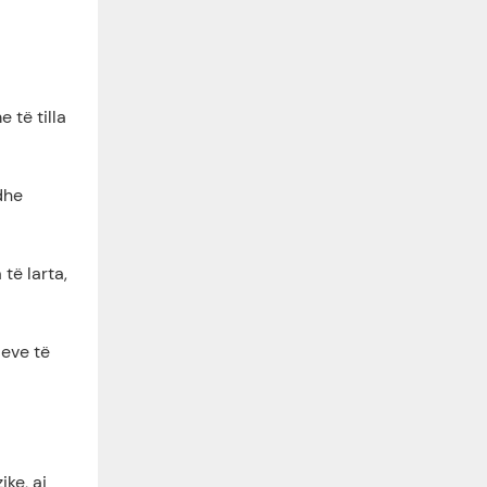
 të tilla
dhe
të larta,
leve të
ike, ai