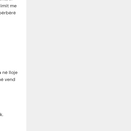
klimit me
 përbërë
 në lloje
 në vend
k.