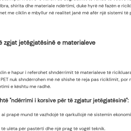
ibra, shirita dhe materiale ndërtimi, duke hyrë në fazën e rici
emet me ciklin e mbyllur në realitet janë më afër një sistemi të
që zgjat jetëgjatësinë e materialeve
klin e hapur i referohet shndërrimit të materialeve të ricikluara
PET nuk shndërrohen më në shishe të reja pas riciklimit, por
ketimi e kështu me radhë.
të "ndërrimi i korsive për të zgjatur jetëgjatësinë":
l, ai prapë mund të vazhdojë të qarkullojë në sistemin ekonomi
a të ulëta për pastërti dhe një prag të vogël teknik.