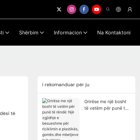
ti
Shërbim
Informacion
Na Kontaktoni
i rekomanduar për ju
Grirëse me një bosht
të vetëm për punë të
dësi të
rëndë: Një zgjidhje e
besueshme për
riciklimin e plastikës,
gomës dhe mbetjeve