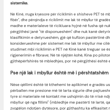
sistemike.
Në Kinë, rruga kryesore për riciklimin e shisheve PET të 
fibër", dhe përqindja e riciklimit me lak të mbyllur të gra
madhe e materialeve të ricikluara hyjnë në fusha që nuk
përgjithësi janë "të disponueshëm" dhe nuk kanë detyrim
klasifikimin e detyrueshëm, gjë që kufizon pastërtinë dhe
konsiderueshme për sistemet me lak të mbyllur me cilës
studimet mbi riciklimin e PET në Kinë kanë treguar se ës
rigjenerimin e fibrave; Në të njëjtën kohë, Kina po pilot
gjithëpërfshirës të mbledhjes, por në përgjithësi është
Pse një lak i mbyllur është më i përshtatshë
Nëse qëllimi është të kthehemi te aplikimet e gradës ush
përballen me presione më të larta sigurie dhe pajtueshmër
tyre si materiale në kontakt me ushqimin do të rrisë ndje
mbyllur që nga fillimi" (mbledhje me pastërti të lartë, 
zvogëlon ndotjen dytësore, por gjithashtu ka efikasitet 