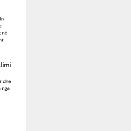
in
e
t në
ht
klimi
ur dhe
a nga