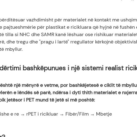
 përditësuar vazhdimisht për materialet në kontakt me ushqim
 pajtueshmërie për plastikat e ricikluara që hyjnë në fushën 
të tilla si NHC dhe SAMR kanë lëshuar ose rishikuar materiale
 dhe tregu dhe "pragu i lartë" rregullator kërkojnë objektivis
ë mbyllur.
 Ndërtimi bashkëpunues i një sistemi realist rici
uk është një mënyrë e vetme, por bashkëjetesë e ciklit të mbyll
e vlerën e lëndës së parë, ndërsa i dyti thith materialet e nxjerr
ipik jetësor i PET mund të jetë si më poshtë:
ishe e re → rPET i ricikluar → Fibër/Film → Mbetje