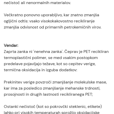
nečistoč ali nenormalnih materialov.
Večkratno ponovno uporabljivo, kar znatno zmanjša
ogljični odtis: vsako visokokakovostno recikliranje
zmanjša odvisnost od primarnih petrokemičnih virov.
Vendar:
Zaprta zanka ni 'nenehna zanka'. Čeprav je PET recikliran
termoplastični polimer, se med vsakim postopkom
predelave pojavljajo težave, kot so cepitev verige,
termična oksidacija in izguba dodatkov:
Prekinitev verige povzroči zmanjšanje molekulske mase,
kar ima za posledico zmanjšanje mehanske trdnosti,
prosojnosti in drugih lastnosti recikliranega PET;
Ostanki nečistoč (kot so pokrovčki steklenic, etikete)
lahko pri visokih temperaturah sprožijo oksidacijske