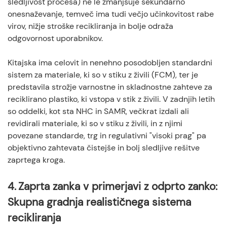
sledljivost procesa) ne le zmanjšuje sekundarno
onesnaževanje, temveč ima tudi večjo učinkovitost rabe
virov, nižje stroške recikliranja in bolje odraža
odgovornost uporabnikov.
Kitajska ima celovit in nenehno posodobljen standardni
sistem za materiale, ki so v stiku z živili (FCM), ter je
predstavila strožje varnostne in skladnostne zahteve za
reciklirano plastiko, ki vstopa v stik z živili. V zadnjih letih
so oddelki, kot sta NHC in SAMR, večkrat izdali ali
revidirali materiale, ki so v stiku z živili, in z njimi
povezane standarde, trg in regulativni "visoki prag" pa
objektivno zahtevata čistejše in bolj sledljive rešitve
zaprtega kroga.
4.
Zaprta zanka v primerjavi z odprto zanko:
Skupna gradnja realističnega sistema
recikliranja