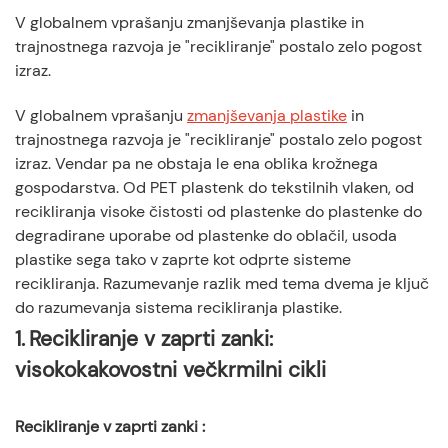
◆
V globalnem vprašanju zmanjševanja plastike in
tira", ki podaljšuje življenjsko dobo materialov
trajnostnega razvoja je "recikliranje" postalo zelo pogost
3. Razlike in realistični izzivi
◆
izraz.
4. Zaprta zanka v primerjavi z odprto zanko: Skupna
◆
gradnja realističnega sistema recikliranja
V globalnem vprašanju
zmanjševanja plastike
in
5. Zakaj še vedno zasledovati zaprto zanko?
◆
trajnostnega razvoja je "recikliranje" postalo zelo pogost
izraz. Vendar pa ne obstaja le ena oblika krožnega
gospodarstva. Od PET plastenk do tekstilnih vlaken, od
recikliranja visoke čistosti od plastenke do plastenke do
degradirane uporabe od plastenke do oblačil, usoda
plastike sega tako v zaprte kot odprte sisteme
recikliranja. Razumevanje razlik med tema dvema je ključ
do razumevanja sistema recikliranja plastike.
1.
Recikliranje v zaprti zanki:
visokokakovostni večkrmilni cikli
Recikliranje v zaprti zanki
: