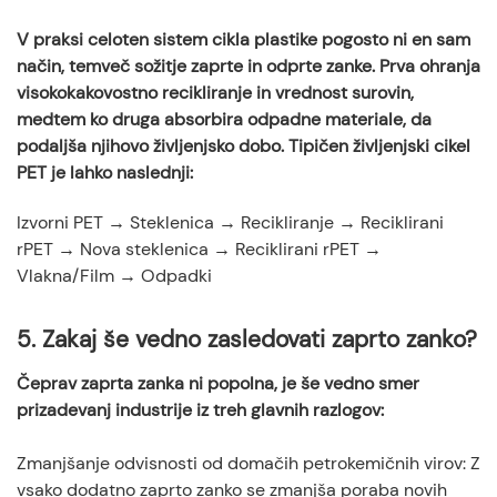
V praksi celoten sistem cikla plastike pogosto ni en sam
način, temveč sožitje zaprte in odprte zanke. Prva ohranja
visokokakovostno recikliranje in vrednost surovin,
medtem ko druga absorbira odpadne materiale, da
podaljša njihovo življenjsko dobo. Tipičen življenjski cikel
PET je lahko naslednji:
Izvorni PET → Steklenica → Recikliranje → Reciklirani
rPET → Nova steklenica → Reciklirani rPET →
Vlakna/Film → Odpadki
5.
Zakaj še vedno zasledovati zaprto zanko?
Čeprav zaprta zanka ni popolna, je še vedno smer
prizadevanj industrije iz treh glavnih razlogov:
Zmanjšanje odvisnosti od domačih petrokemičnih virov: Z
vsako dodatno zaprto zanko se zmanjša poraba novih