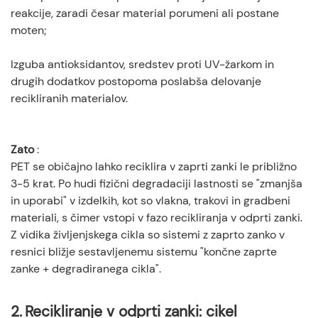
reakcije, zaradi česar material porumeni ali postane
moten;
Izguba antioksidantov, sredstev proti UV-žarkom in
drugih dodatkov postopoma poslabša delovanje
recikliranih materialov.
Zato
:
PET se običajno lahko reciklira v zaprti zanki le približno
3-5 krat. Po hudi fizični degradaciji lastnosti se "zmanjša
in uporabi" v izdelkih, kot so vlakna, trakovi in ​​gradbeni
materiali, s čimer vstopi v fazo recikliranja v odprti zanki.
Z vidika življenjskega cikla so sistemi z zaprto zanko v
resnici bližje sestavljenemu sistemu "končne zaprte
zanke + degradiranega cikla".
2.
Recikliranje v odprti zanki: cikel