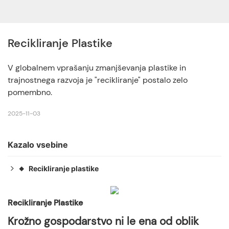
Recikliranje Plastike
V globalnem vprašanju zmanjševanja plastike in
trajnostnega razvoja je "recikliranje" postalo zelo
pomembno.
2025-11-03
Kazalo vsebine
Recikliranje plastike
◆
Krožno gospodarstvo ni le ena od oblik
◆
1. Recikliranje v zaprti zanki: visokokakovostni
Recikliranje Plastike
◆
večkrmilni cikli
Krožno gospodarstvo ni le ena od oblik
2. Recikliranje v odprti zanki: cikel "spreminjajoče se