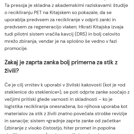
Ta presoja je skladna z akademskimi raziskavami: študije
o recikliranju PET na Kitajskem so pokazale, da se
uporablja predvsem za recikliranje v odprti zanki in
predvsem za regeneracijo vlaken; Hkrati Kitajska izvaja
tudi pilotni sistem vračila kavcij (DRS) in bolj celovito
mrežo zbiranja, vendar je na splošno še vedno v fazi
promocije.
Zakaj je zaprta zanka bolj primerna za stik z
živili?
Če je cilj vrnitev k uporabi v živilski kakovosti (kot je »od
steklenice do steklenice«), se poti odprte zanke soočajo z
večjimi pritiski glede varnosti in skladnosti – ko je
logistika recikliranja onesnažena, bo njihova uporaba kot
materialov za stik z živili znatno povečala stroške revizije
in sanacije; sistem »gradnje zaprte zanke od začetka«
(zbiranje z visoko čistostjo, hiter promet in popolna