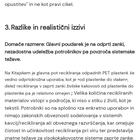
opustitev" in ne kot pravi cikel.
3.
Razlike in realistični izzivi
Domače razmere: Glavni poudarek je na odprti zanki,
nezadostna udeležba potrošnikov pa povzroča sistemske
težave.
Na Kitajskem je glavna pot recikliranja odpadnih PET plastenk še
vedno odprtokrožna uporaba, kot je »od plastenke do vlaken«,
delež recikliranja v zaprti zanki živilske kakovosti od plastenke do
;
Velika količina recikliranih
plastenke pa je relativno omejen
materialov vstopi v področja, ki niso v stiku z živili, kot je
tekstil. Potrošniki so na splošno »za enkratno uporabo« in
nimajo zakonskih obveznosti sodelovanja v sistemih
kavcij/recikliranja ali obveznega razvrščanja, kar omejuje
čistost in učinkovitost recikliranja pri viru ter predstavlja
znatne težave za visokokakovostne sisteme zaprte zanke.