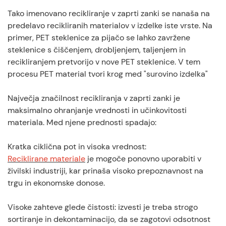
Tako imenovano recikliranje v zaprti zanki se nanaša na
predelavo recikliranih materialov v izdelke iste vrste. Na
primer, PET steklenice za pijačo se lahko zavržene
steklenice s čiščenjem, drobljenjem, taljenjem in
recikliranjem pretvorijo v nove PET steklenice. V tem
procesu PET material tvori krog med "surovino izdelka"
Največja značilnost recikliranja v zaprti zanki je
maksimalno ohranjanje vrednosti in učinkovitosti
materiala. Med njene prednosti spadajo:
Kratka ciklična pot in visoka vrednost:
Reciklirane materiale
je mogoče ponovno uporabiti v
živilski industriji, kar prinaša visoko prepoznavnost na
trgu in ekonomske donose.
Visoke zahteve glede čistosti: izvesti je treba strogo
sortiranje in dekontaminacijo, da se zagotovi odsotnost